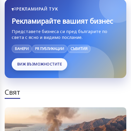
РЕКЛАМИРАЙ ТУК
Рекламирайте вашият бизнес
Представете бизнеса си пред българите по
света с ясно и видимо послание.
БАНЕРИ
PR ПУБЛИКАЦИИ
СЪБИТИЯ
ВИЖ ВЪЗМОЖНОСТИТЕ
Свят