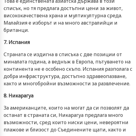
Това е единствената азиатска държава в този
списък, но тя предлага достъпни цени за живот,
висококачествена храна и мултикултурна среда.
Малайзия е изборът и на много австралийци и
британци.
7. Испания
Страната се издигна в списъка с две позиции от
миналата година, а веднъж в Европа, пътуването на
континента не е особено скъпо. Испания разполага с
добра инфраструктура, достъпно здравеопазване,
както и многобройни възможности за развлечение.
8. Никарагуа
За американците, които на могат да си позволят да
останат в страната си, Никарагуа предлага много
възможности, сред които ниски цени, невероятни
плажове и близост до Съединените щати, както и