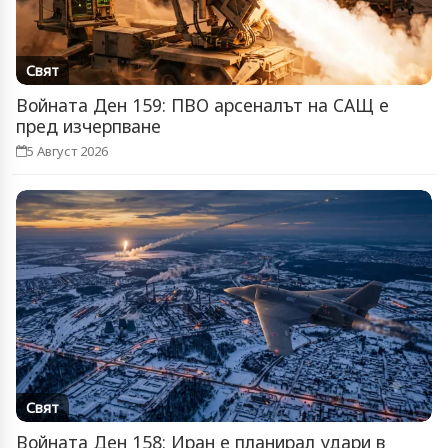
Свят
Войната Ден 159: ПВО арсеналът на САЩ е
пред изчерпване
5 Август 2026
Свят
Войната Ден 158: Иран е планирал удари в