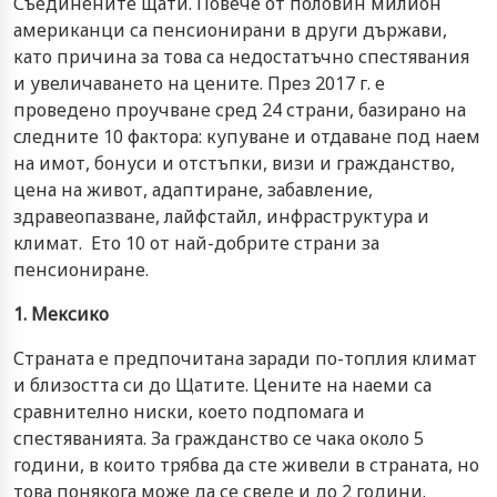
Съединените щати. Повече от половин милион
американци са пенсионирани в други държави,
като причина за това са недостатъчно спестявания
и увеличаването на цените. През 2017 г. е
проведено проучване сред 24 страни, базирано на
следните 10 фактора: купуване и отдаване под наем
на имот, бонуси и отстъпки, визи и гражданство,
цена на живот, адаптиране, забавление,
здравеопазване, лайфстайл, инфраструктура и
климат. Ето 10 от най-добрите страни за
пенсиониране.
1. Мексико
Страната е предпочитана заради по-топлия климат
и близостта си до Щатите. Цените на наеми са
сравнително ниски, което подпомага и
спестяванията. За гражданство се чака около 5
години, в които трябва да сте живели в страната, но
това понякога може да се сведе и до 2 години.