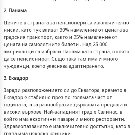
2. Панама
Цените в страната за пенсионери са изключително
ниски, като тук влизат 30% намаление от цената за
градския транспорт, както и 25% намаление от
цената на самолетните билети . Над 25 000
американци са избрали Панама като страна, в която
да се пенсионират. Също така там има и много
чужденци, което улеснява адаптирането.
3. Еквадор
Заради разположението си до Екватора, времето в
Еквадор е стабилно през по-голямата част от
годината, а за разнообразие държавата предлага и
високи върхове. Най-западният град е Салинас, в
който има екзотични пазари и много ресторанти.
Здравеопазването е изключително достъпно, като в
града има няколко клиники.