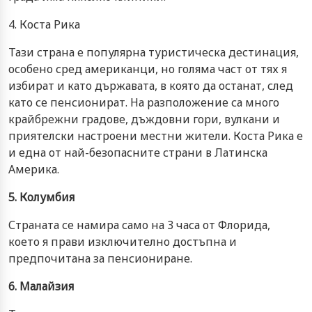
4. Коста Рика
Тази страна е популярна туристическа дестинация,
особено сред американци, но голяма част от тях я
избират и като държавата, в която да останат, след
като се пенсионират. На разположение са много
крайбрежни градове, дъждовни гори, вулкани и
приятелски настроени местни жители. Коста Рика е
и една от най-безопасните страни в Латинска
Америка.
5. Колумбия
Страната се намира само на 3 часа от Флорида,
което я прави изключително достъпна и
предпочитана за пенсиониране.
6. Малайзия