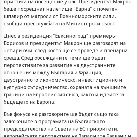
пристига на посещение у нас. Президентът Макрон
беше посрещнат на летище "Варна" с почетен
шпалир от матроси от Военноморските сили,
съобщи пресслужбата на Министерски съвет.
Днес в резиденция "Евксиноград" премиерът
Борисов и президентът Макрон ще разговарят на
четири очи, след което ще се проведе и пленарна
среща. Сред обсъжданите теми ще бъдат
перспективите за развитие на двустранните
отношения между България и Франция,
двустранното икономическо, инвестиционно и
културно сътрудничество, охраната на външните
граници на Европейския съюз, както и идеите за
бъдещето на Европа.
Във фокуса на разговорите ще бъдат също така
заложените в програмата на Българското
председателство на Съвета на ЕС приоритети,
европейската перспектива на Западните Балкани и