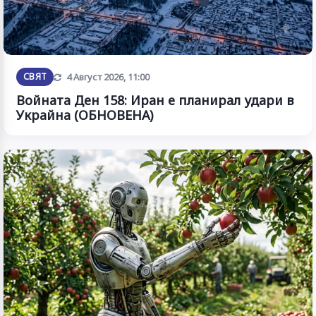
Обновена
СВЯТ
4 Август 2026, 11:00
Войната Ден 158: Иран е планирал удари в
Украйна (ОБНОВЕНА)