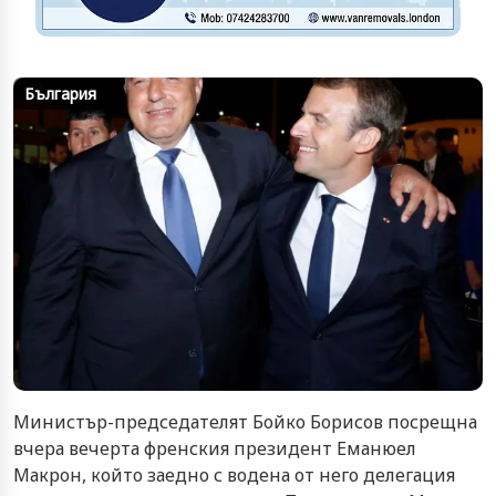
България
Министър-председателят Бойко Борисов посрещна
вчера вечерта френския президент Еманюел
Макрон, който заедно с водена от него делегация