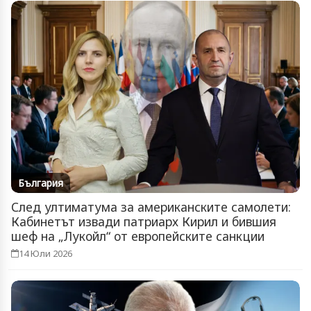
България
След ултиматума за американските самолети:
Кабинетът извади патриарх Кирил и бившия
шеф на „Лукойл“ от европейските санкции
14 Юли 2026