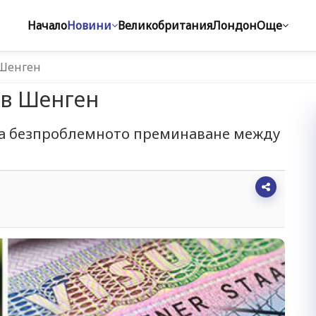
Начало
Новини
Великобритания
Лондон
Още
 Шенген
ив Шенген
ва безпроблемното преминаване между