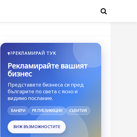
РЕКЛАМИРАЙ ТУК
Рекламирайте вашият
бизнес
Представете бизнеса си пред
българите по света с ясно и
видимо послание.
БАНЕРИ
PR ПУБЛИКАЦИИ
СЪБИТИЯ
ВИЖ ВЪЗМОЖНОСТИТЕ