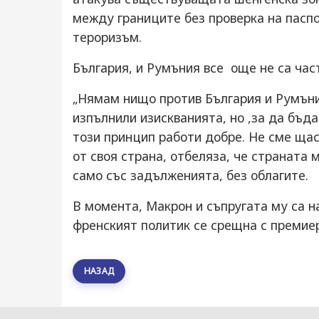
между границите без проверка на паспо
тероризъм.
България, и Румъния все още не са част
„Нямам нищо против България и Румъния
изпълнили изискванията, но ,за да бъда
този принцип работи добре. Не сме щас
от своя страна, отбеляза, че страната 
само със задълженията, без облагите.
В момента, Макрон и съпругата му са 
френският политик се срещна с премие
НАЗАД