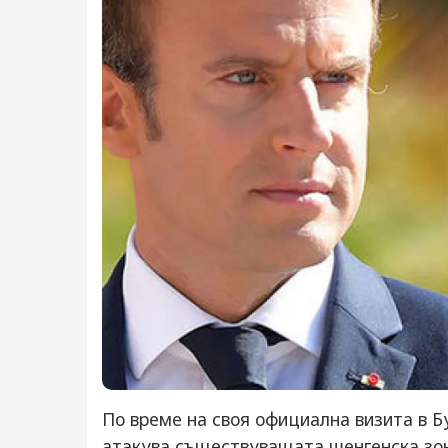
По време на своя официална визита в 
атакува съществуващата шенгенска зон