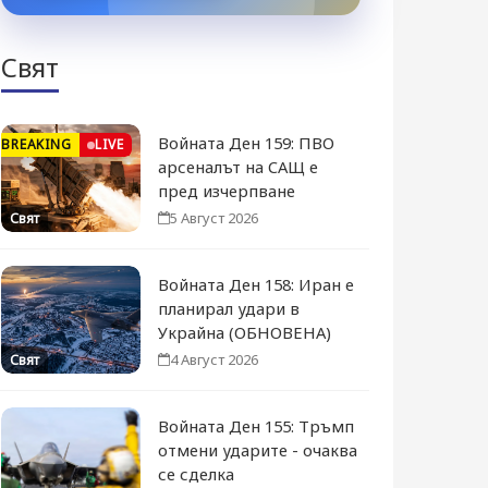
Свят
Войната Ден 159: ПВО
BREAKING
LIVE
арсеналът на САЩ е
пред изчерпване
5 Август 2026
Свят
Войната Ден 158: Иран е
планирал удари в
Украйна (ОБНОВЕНА)
4 Август 2026
Свят
Войната Ден 155: Тръмп
отмени ударите - очаква
се сделка