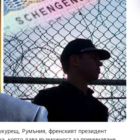
Букурещ, Румъния, френският президент
а, която дава възможност за преминаване