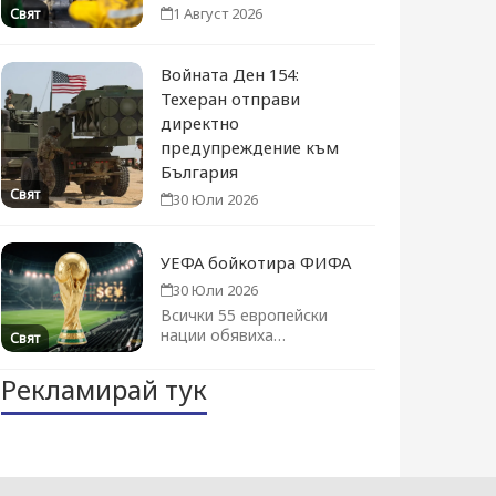
1 Август 2026
Свят
Войната Ден 154:
Техеран отправи
директно
предупреждение към
България
Свят
30 Юли 2026
УЕФА бойкотира ФИФА
30 Юли 2026
Всички 55 европейски
нации обявиха
Свят
категоричен отказ за
участие в Световното
Рекламирай тук
първенство...