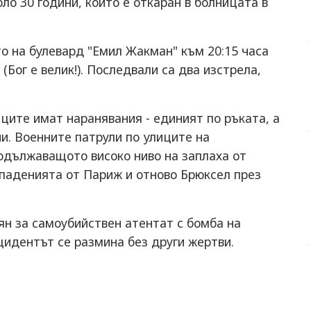
ло 30 години, който е откаран в болницата в
о на булевард "Емил Жакман" към 20:15 часа
(Бог е велик!). Последвали са два изстрела,
ците имат наранявания - единият по ръката, а
зни. Военните патрули по улиците на
родължаващото високо ниво на заплаха от
ападенията от Париж и отново Брюксел през
ян за самоубийствен атентат с бомба на
нцидентът се размина без други жертви.