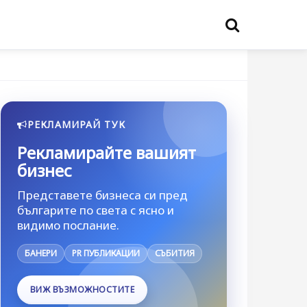
РЕКЛАМИРАЙ ТУК
Рекламирайте вашият
бизнес
Представете бизнеса си пред
българите по света с ясно и
видимо послание.
БАНЕРИ
PR ПУБЛИКАЦИИ
СЪБИТИЯ
ВИЖ ВЪЗМОЖНОСТИТЕ