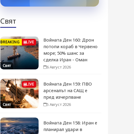
Свят
Войната Ден 160: Дрон
BREAKING
LIVE
потопи кораб в Червено
море; 50% шанс за
сделка Иран - Оман
Свят
6 Август 2026
Войната Ден 159: ПВО
LIVE
арсеналът на САЩ е
пред изчерпване
5 Август 2026
Свят
Войната Ден 158: Иран е
планирал удари в