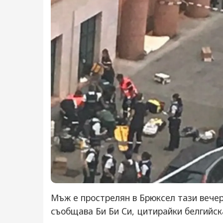
Мъж е прострелян в Брюксел тази вечер
съобщава Би Би Си, цитирайки белгийс