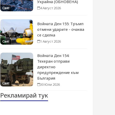
Украйна (ОБНОВЕНА)
4 Август 2026
Свят
Войната Ден 155: Тръмп
отмени ударите - очаква
се сделка
1 Август 2026
Свят
Войната Ден 154:
Техеран отправи
директно
предупреждение към
България
Свят
30 Юли 2026
Рекламирай тук