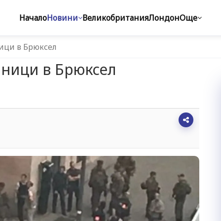
Начало
Новини
Великобритания
Лондон
Още
ици в Брюксел
йници в Брюксел