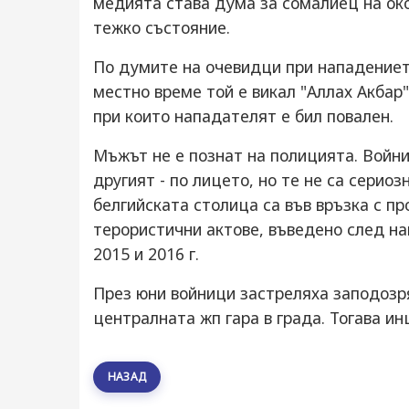
медията става дума за сомалиец на око
тежко състояние.
По думите на очевидци при нападениет
местно време той е викал "Аллах Акбар" 
при които нападателят е бил повален.
Мъжът не е познат на полицията. Войни
другият - по лицето, но те не са серио
белгийската столица са във връзка с п
терористични актове, въведено след н
2015 и 2016 г.
През юни войници застреляха заподозр
централната жп гара в града. Тогава и
НАЗАД