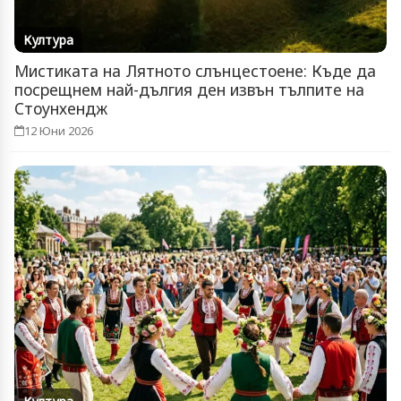
Култура
Мистиката на Лятното слънцестоене: Къде да
посрещнем най-дългия ден извън тълпите на
Стоунхендж
12 Юни 2026