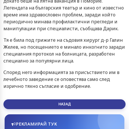
докато беше на лятна ваканция в Поморие.
Легендата на българския театър и кино от известно
време има здравословен проблем, заради който
периодично минава профилактични прегледи и
манипулации при специалисти, съобщава Дарик.
Тя е била под грижите на съдовия хирург д-р Галин
Желев, но посещението е минало инкогнито заради
специалния протокол на болницата, разработен
специално за популярни лица.
Според него информацията за присъствието им в
лечебното заведение се оповестява само след
изрично тяхно съгласие и одобрение.
НАЗАД
РЕКЛАМИРАЙ ТУК