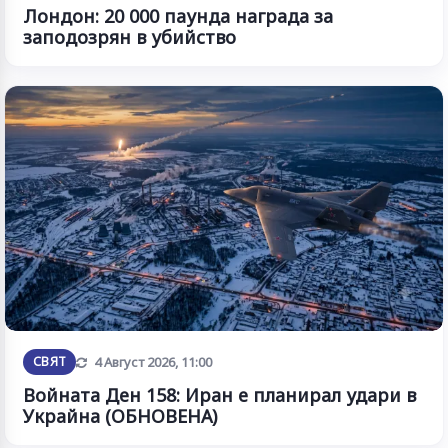
Лондон: 20 000 паунда награда за
заподозрян в убийство
Обновена
СВЯТ
4 Август 2026, 11:00
Войната Ден 158: Иран е планирал удари в
Украйна (ОБНОВЕНА)