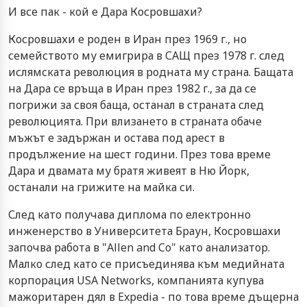
И все пак - кой е Дара Косровшахи?
Косровшахи е роден в Иран през 1969 г., но
семейството му емигрира в САЩ през 1978 г. след
ислямската революция в родната му страна. Бащата
на Дара се връща в Иран през 1982 г., за да се
погрижи за своя баща, останал в страната след
революцията. При влизането в страната обаче
мъжът е задържан и остава под арест в
продължение на шест години. През това време
Дара и двамата му братя живеят в Ню Йорк,
останали на грижите на майка си.
След като получава диплома по електронно
инженерство в Университета Браун, Косровшахи
започва работа в "Allen and Co" като анализатор.
Малко след като се присъединява към медийната
корпорация USA Networks, компанията купува
мажоритарен дял в Expedia - по това време дъщерна