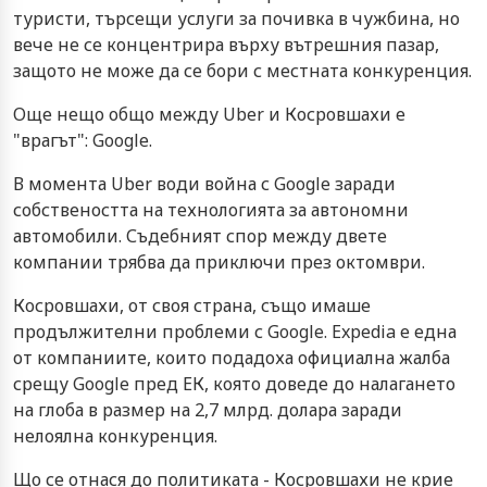
туристи, търсещи услуги за почивка в чужбина, но
вече не се концентрира върху вътрешния пазар,
защото не може да се бори с местната конкуренция.
Още нещо общо между Uber и Косровшахи е
"врагът": Google.
В момента Uber води война с Google заради
собствеността на технологията за автономни
автомобили. Съдебният спор между двете
компании трябва да приключи през октомври.
Косровшахи, от своя страна, също имаше
продължителни проблеми с Google. Expedia е една
от компаниите, които подадоха официална жалба
срещу Google пред ЕК, която доведе до налагането
на глоба в размер на 2,7 млрд. долара заради
нелоялна конкуренция.
Що се отнася до политиката - Косровшахи не крие