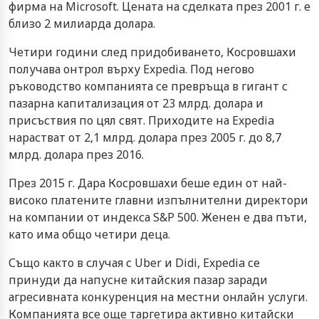
фирма на Microsoft. Цената на сделката през 2001 г. е
близо 2 милиарда долара.
Четири години след придобиването, Косровшахи
получава онтрол върху Expedia. Под негово
ръководство компанията се превръща в гигант с
пазарна капитализация от 23 млрд. долара и
присъствия по цял свят. Приходите на Expedia
нарастват от 2,1 млрд. долара през 2005 г. до 8,7
млрд. долара през 2016.
През 2015 г. Дара Косровшахи беше един от най-
високо платените главни изпълнителни директори
на компании от индекса S&P 500. Женен е два пъти,
като има общо четири деца.
Също както в случая с Uber и Didi, Expedia се
принуди да напусне китайския пазар заради
агресивната конкуренция на местни онлайн услуги.
Компанията все още таргетира активно китайски