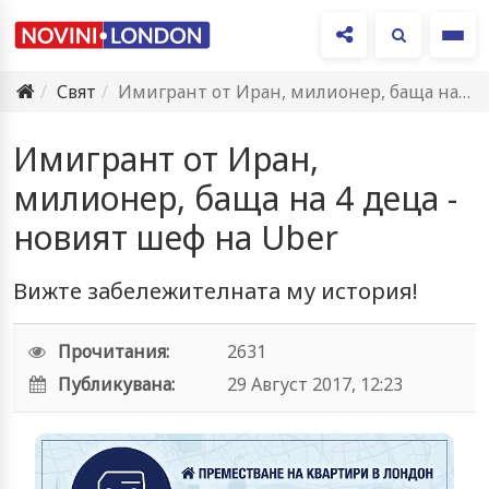
Ме
Свят
Имигрант от Иран, милионер, баща на 4 деца - новият…
Имигрант от Иран,
милионер, баща на 4 деца -
новият шеф на Uber
Вижте забележителната му история!
Прочитания:
2631
Публикувана:
29 Август 2017, 12:23