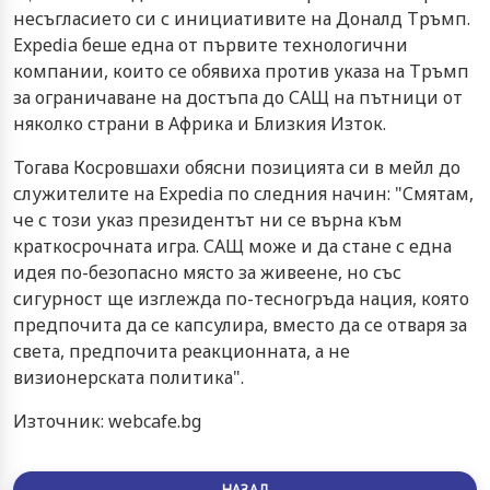
несъгласието си с инициативите на Доналд Тръмп.
Expedia беше една от първите технологични
компании, които се обявиха против указа на Тръмп
за ограничаване на достъпа до САЩ на пътници от
няколко страни в Африка и Близкия Изток.
Тогава Косровшахи обясни позицията си в мейл до
служителите на Expedia по следния начин: "Смятам,
че с този указ президентът ни се върна към
краткосрочната игра. САЩ може и да стане с една
идея по-безопасно място за живеене, но със
сигурност ще изглежда по-тесногръда нация, която
предпочита да се капсулира, вместо да се отваря за
света, предпочита реакционната, а не
визионерската политика".
Източник: webcafe.bg
НАЗАД