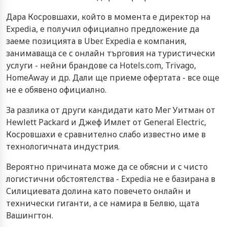
Дара Косровшахи, който в момента е директор на
Expedia, е получил официално предложение да
заеме позицията в Uber. Expedia е компания,
занимаваща се с онлайн търговия на туристически
услуги - нейни брандове са Hotels.com, Trivago,
HomeAway и др. Дали ще приеме офертата - все още
не е обявено официално.
За разлика от други кандидати като Мег Уитман от
Hewlett Packard и Джеф Имлет от General Electric,
Косровшахи е сравнително слабо известно име в
технологичната индустрия.
Вероятно причината може да се обясни и с чисто
логистични обстоятелства - Expedia не е базирана в
Силициевата долина като повечето онлайн и
технически гиганти, а се намира в Белвю, щата
Вашингтон.