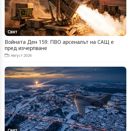
Свят
Войната Ден 159: ПВО арсеналът на САЩ е
пред изчерпване
5 Август 2026
Свят