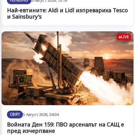
ПОЛЕЗНО
5 Август 2026, 13:19
Най-евтините: Aldi и Lidl изпревариха Tesco
и Sainsbury's
LIVE
СВЯТ
5 Август 2026, 04:04
Войната Ден 159: ПВО арсеналът на САЩ е
пред изчерпване