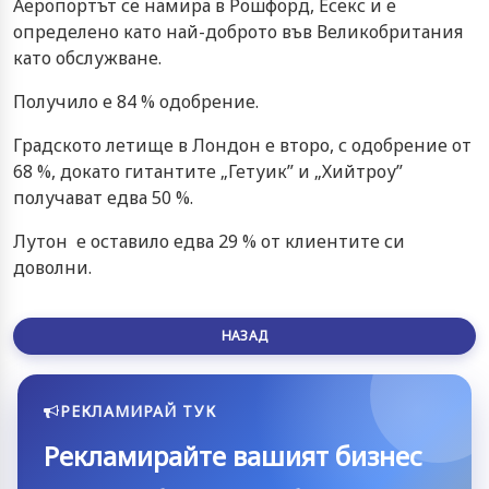
Аеропортът се намира в Рошфорд, Есекс и е
определено като най-доброто във Великобритания
като обслужване.
Получило е 84 % одобрение.
Градското летище в Лондон е второ, с одобрение от
68 %, докато гитантите „Гетуик” и „Хийтроу”
получават едва 50 %.
Лутон е оставило едва 29 % от клиентите си
доволни.
НАЗАД
РЕКЛАМИРАЙ ТУК
Рекламирайте вашият бизнес