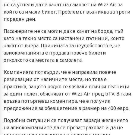
не са успели да се качат на самолет на Wizz Air, за
който са имали билет. Проблемът възниква за трети
пореден ден.
Пасажерите не са могли да се качат на борда, тъй
като на тяхно място са настанени пътници, които
чакат от вчера. Причината за неудобството е, че
авиокомпанията е продала повече билети
отколкото са местата в самолета.
Компанията потвърди, че е направила повече
резервации от наличните места, но това е
практика, защото рядко се явявали всички пътници
за един полет, обясняват от Wizz Air пред bTV. В тази
връзка потърпевш коментира, че е получил
предложение за обезщетение в размер на 400 евро.
Подобни ситуации се получават заради желанието
на авиокомпаниите да се презастраховат и да не
допускат извършването на полети с празни