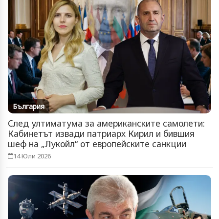
България
След ултиматума за американските самолети:
Кабинетът извади патриарх Кирил и бившия
шеф на „Лукойл“ от европейските санкции
14 Юли 2026