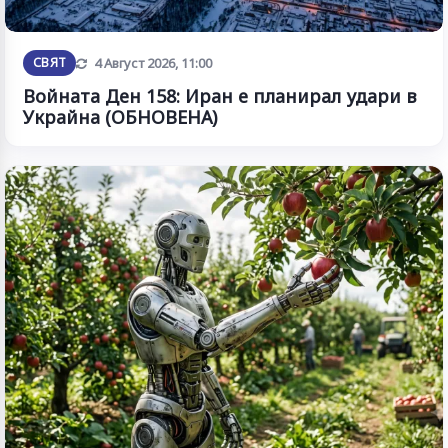
Обновена
СВЯТ
4 Август 2026, 11:00
Войната Ден 158: Иран е планирал удари в
Украйна (ОБНОВЕНА)