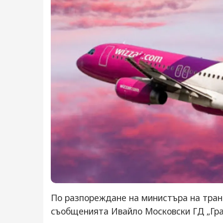
По разпореждане на министъра на тра
съобщенията Ивайло Московски ГД „Гр