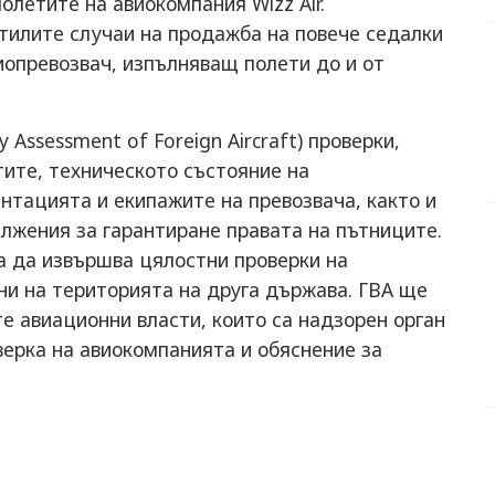
олетите на авиокомпания Wizz Air.
тилите случаи на продажба на повече седалки
иопревозвач, изпълняващ полети до и от
Assessment of Foreign Aircraft) проверки,
ите, техническото състояние на
нтацията и екипажите на превозвача, както и
лжения за гарантиране правата на пътниците.
 да извършва цялостни проверки на
ни на територията на друга държава. ГВА ще
е авиационни власти, които са надзорен орган
оверка на авиокомпанията и обяснение за