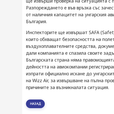
ще извърши проверка на ситуацията с п
Разпореждането е във връзка със зачес
от наличния капацитет на унгарския ав
България.
Инспекторите ще извършат SAFA (Safety 
които обхващат безопасността на полет
въздухоплавателните средства, докуме
дали компанията е спазила своите задъ
Българската страна няма правомощията
дейността на авиокомпании регистрира
изпрати официално искане до унгарскит
на Wizz Air, за извършване на пълна пр
причините за възникналата ситуация.
НАЗАД