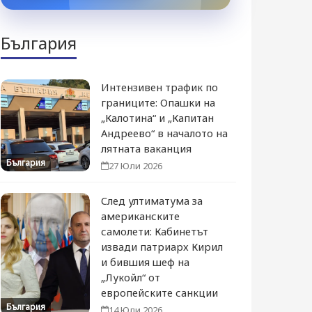
България
Интензивен трафик по
границите: Опашки на
„Калотина“ и „Капитан
Андреево“ в началото на
лятната ваканция
България
27 Юли 2026
След ултиматума за
американските
самолети: Кабинетът
извади патриарх Кирил
и бившия шеф на
„Лукойл“ от
европейските санкции
България
14 Юли 2026