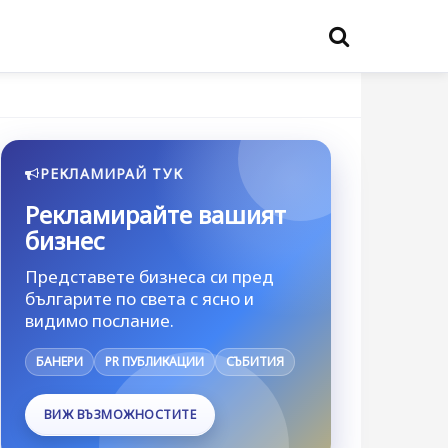
РЕКЛАМИРАЙ ТУК
Рекламирайте вашият
бизнес
Представете бизнеса си пред
българите по света с ясно и
видимо послание.
БАНЕРИ
PR ПУБЛИКАЦИИ
СЪБИТИЯ
ВИЖ ВЪЗМОЖНОСТИТЕ