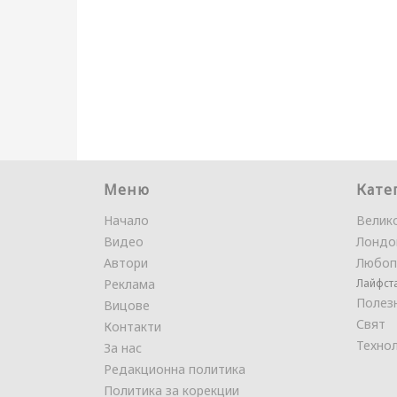
Меню
Кате
Начало
Велик
Видео
Лондо
Автори
Любоп
Реклама
Лайфст
Полез
Вицове
Свят
Контакти
Техно
За нас
Редакционна политика
Политика за корекции