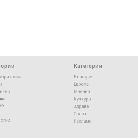
гории
Категории
обритания
България
н
Европа
итно
Мнения
айл
Култура
но
Здраве
Спорт
логии
Реклама