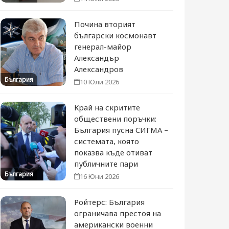
Почина вторият
български космонавт
генерал-майор
Александър
Александров
България
10 Юли 2026
Край на скритите
обществени поръчки:
България пусна СИГМА –
системата, която
показва къде отиват
публичните пари
България
16 Юни 2026
Ройтерс: България
ограничава престоя на
американски военни