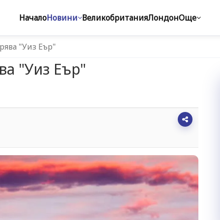
Начало
Новини
Великобритания
Лондон
Още
ява "Уиз Еър"
а "Уиз Еър"