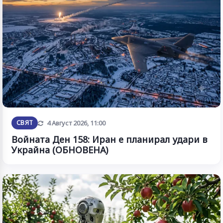
Обновена
СВЯТ
4 Август 2026, 11:00
Войната Ден 158: Иран е планирал удари в
Украйна (ОБНОВЕНА)