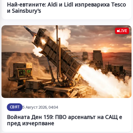
Най-евтините: Aldi и Lidl изпревариха Tesco
и Sainsbury's
LIVE
СВЯТ
5 Август 2026, 04:04
Войната Ден 159: ПВО арсеналът на САЩ е
пред изчерпване