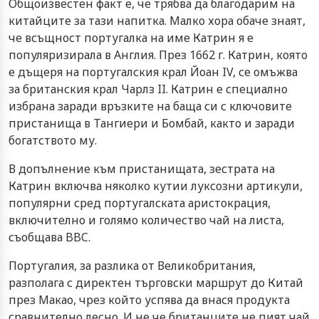
Общоизвестен факт е, че трябва да благодарим на
китайците за тази напитка. Малко хора обаче знаят,
че всъщност португалка на име Катрин я е
популяризирала в Англия. През 1662 г. Катрин, която
е дъщеря на португалския крал Йоан IV, се омъжва
за британския крал Чарлз II. Катрин е специално
избрана заради връзките на баща си с ключовите
пристанища в Тангиери и Бомбай, както и заради
богатството му.
В допълнение към пристанищата, зестрата на
Катрин включва няколко кутии луксозни артикули,
популярни сред португалската аристокрация,
включително и голямо количество чай на листа,
съобщава BBC.
Португалия, за разлика от Великобритания,
разполага с директен търговски маршрут до Китай
през Макао, чрез който успява да внася продукта
сравнително лесно. И не че британците не пият чай