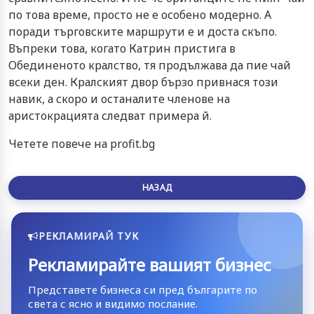
по това време, просто не е особено модерно. А
поради търговските маршрути е и доста скъпо.
Въпреки това, когато Катрин пристига в
Обединеното кралство, тя продължава да пие чай
всеки ден. Кралският двор бързо привнася този
навик, а скоро и останалите членове на
аристокрацията следват примера й.
Четете повече на profit.bg
НАЗАД
РЕКЛАМИРАЙ ТУК
Рекламирайте вашият бизнес
Представете бизнеса си пред българите по
света с ясно и видимо послание.