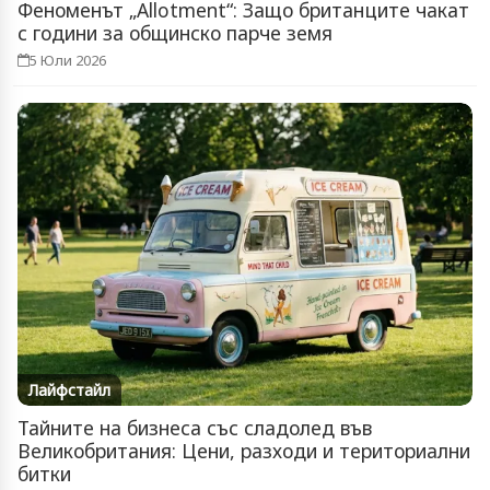
Феноменът „Allotment“: Защо британците чакат
с години за общинско парче земя
5 Юли 2026
Лайфстайл
Тайните на бизнеса със сладолед във
Великобритания: Цени, разходи и териториални
битки