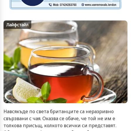
Лайфстайл
Навсякъде по света британците са неразривно
свързвани с чая. Оказва се обаче, че той не им е
толкова присъщ, колкото всички си представят.