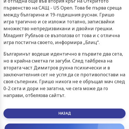
и отпадна още във втория кръг на Откритото
първенство на САЩ - US Open. Това бе първа среща
между българина и 19-годишния руснак. Гришо
игра трагично и се изложи тотално, записвайки
множество непредизвикани и двойни грешки.
Младият Рубльов се възползва от това и с отлична
игра постигна своето, информира „Блиц“.
Българинът водеше идентично в първите два сета,
но в крайна сметка ги загуби. След тайбрека на
втората част Димитров рухна психически и в
заключителния сет не успя да се противопостави на
своя съперник. Гришо никога не е обръщал мач след
0-2 сета и дори не загатна, че сега може да го
направи, отбелязва сайтът.
НАЗАД