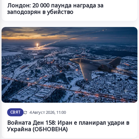
Лондон: 20 000 паунда награда за
заподозрян в убийство
Обновена
СВЯТ
4 Август 2026, 11:00
Войната Ден 158: Иран е планирал удари в
Украйна (ОБНОВЕНА)