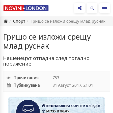
Ме
Спорт
Гришо се изложи срещу млад руснак
Гришо се изложи срещу
млад руснак
Нашенецът отпадна след тотално
поражение
Прочитания:
753
Публикувана:
31 Август 2017, 21:01