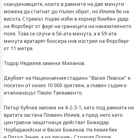
скандинавците, които в рамките на две минути
можеха да стигнат до пълен обрат, но Илиев бе на
висота. Стражът първо изби в корнер бомбен удар
на Форсберг от фаул на границата на наказателното
поле. Това се случи в 56-ата минута, а в 59-ата
минута вратарят боксира нов изстрел на Форсберг
от 11 метра.
Тодор Неделев замени Миланов.
Двубоят на Националния стадион "Васил Левски" е
посетен от около 10 000 зрители, а главен съдия е
италианецът Паоло Талиавенто.
Петър Хубчев заложи на 4-2-3-1, като под рамката на
вратата застана Пламен Илиев, а пред него като
централни защитници действат
Божидар
Чорбаджийски
и Васил Божиков. На левия бек
е
Петър Занев
, а на десния - Страхил Попов.