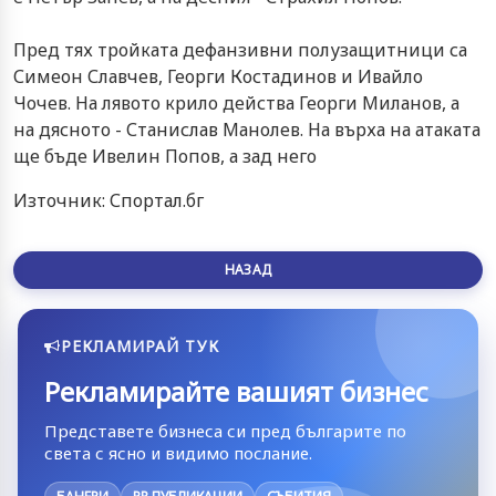
Пред тях тройката дефанзивни полузащитници са
Симеон Славчев, Георги Костадинов и Ивайло
Чочев. На лявото крило действа Георги Миланов, а
на дясното - Станислав Манолев. На върха на атаката
ще бъде Ивелин Попов, а зад него
Източник: Спортал.бг
НАЗАД
РЕКЛАМИРАЙ ТУК
Рекламирайте вашият бизнес
Представете бизнеса си пред българите по
света с ясно и видимо послание.