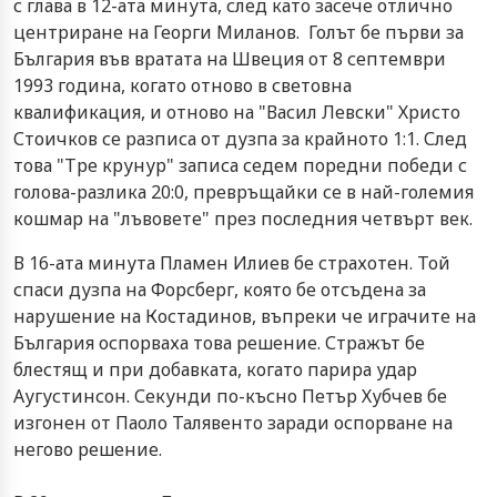
с глава в 12-ата минута, след като засече отлично
центриране на
Георги Миланов
. Голът бе първи за
България във вратата на Швеция от 8 септември
1993 година, когато отново в световна
квалификация, и отново на "Васил Левски" Христо
Стоичков се разписа от дузпа за крайното 1:1. След
това "Тре крунур" записа седем поредни победи с
голова-разлика 20:0, превръщайки се в най-големия
кошмар на "лъвовете" през последния четвърт век.
В 16-ата минута Пламен Илиев бе страхотен. Той
спаси дузпа на Форсберг, която бе отсъдена за
нарушение на Костадинов, въпреки че играчите на
България оспорваха това решение. Стражът бе
блестящ и при добавката, когато парира удар
Аугустинсон. Секунди по-късно Петър Хубчев бе
изгонен от Паоло Талявенто заради оспорване на
негово решение.