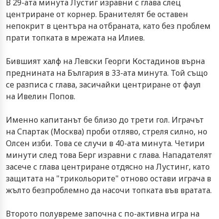
В 29-ата минута Лустиг изравни с глава слец
центриране от корнер. Бранителят бе оставен
непокрит в центъра на отбраната, като без проблем
прати топката в мрежата на Илиев.
Бившият халф на Левски Георги Костадинов върна
преднината на България в 33-ата минута. Той също
се разписа с глава, засичайки центриране от фаул
на
Ивелин Попов
.
Именно капитанът бе близо до трети гол. Играчът
на Спартак (Москва) проби отляво, стреля силно, но
Олсен изби. Това се случи в 40-ата минута. Четири
минути след това Берг изравни с глава. Нападателят
засече с глава центриране отдясно на Лустинг, като
защитата на "трикольорите" отново остави играча в
жълто безпроблемно да насочи топката във вратата.
Второто полувреме започна с по-активна игра на