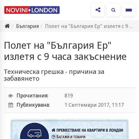
Ме
България
Полет на "България Ер" излетя с 9 часа закъснение
Полет на "България Ер"
излетя с 9 часа закъснение
Техническа грешка - причина за
забавянето
Прочитания:
819
Публикувана:
1 Септември 2017, 11:17