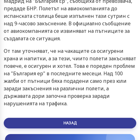
Мадрид на "България Ер", съобщиха от превозвача,
предаде БНР. Полетът на авиокомпанията до
испанската столица беше изпълнен тази сутрин с
над 9-часово закъснение. В официално съобщение
от авиокомпанията се извиняват на пътниците за
създалата се ситуация.
От там уточняват, че на чакащите са осигурени
храна и напитки, а за тези, чиито полети закъсняват
повече, е осигурен и хотел. Това е пореден проблем
на "България ер" в последните месеци. Над 100
жалби от пътници бяха подадени само през юли
заради закъснения на различни полети, а
държавата дори започна проверка заради
нарушенията на трафика.
НАЗАД