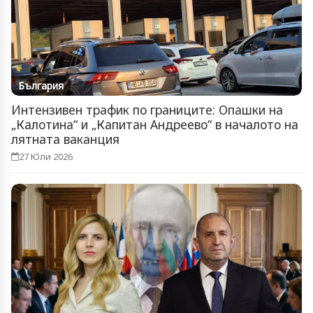
България
Интензивен трафик по границите: Опашки на
„Калотина“ и „Капитан Андреево“ в началото на
лятната ваканция
27 Юли 2026