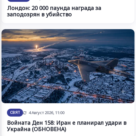
Лондон: 20 000 паунда награда за
заподозрян в убийство
Обновена
СВЯТ
4 Август 2026, 11:00
Войната Ден 158: Иран е планирал удари в
Украйна (ОБНОВЕНА)