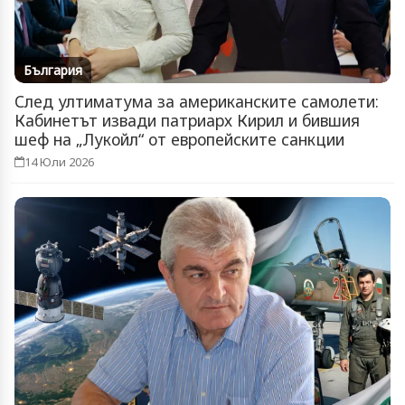
България
След ултиматума за американските самолети:
Кабинетът извади патриарх Кирил и бившия
шеф на „Лукойл“ от европейските санкции
14 Юли 2026