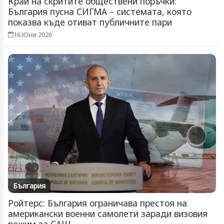
Край на скритите обществени поръчки:
България пусна СИГМА – системата, която
показва къде отиват публичните пари
16 Юни 2026
България
Ройтерс: България ограничава престоя на
американски военни самолети заради визовия