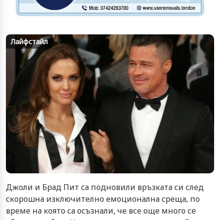
Лайфстайл
Джоли и Брад Пит са подновили връзката си след
скорошна изключително емоционална среща, по
време на която са осъзнали, че все още много се