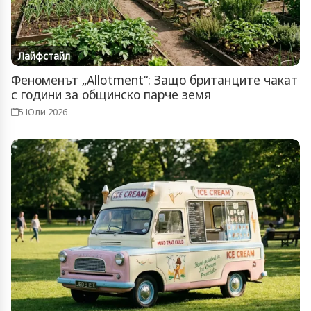
Лайфстайл
Феноменът „Allotment“: Защо британците чакат
с години за общинско парче земя
5 Юли 2026