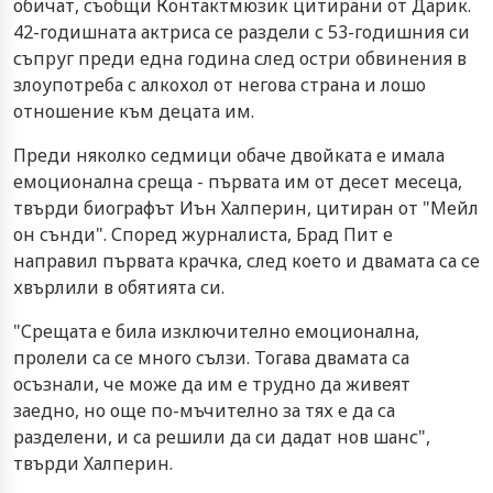
обичат, съобщи Контактмюзик цитирани от Дарик.
42-годишната актриса се раздели с 53-годишния си
съпруг преди една година след остри обвинения в
злоупотреба с алкохол от негова страна и лошо
отношение към децата им.
Преди няколко седмици обаче двойката е имала
емоционална среща - първата им от десет месеца,
твърди биографът Иън Халперин, цитиран от "Мейл
он сънди". Според журналиста, Брад Пит е
направил първата крачка, след което и двамата са се
хвърлили в обятията си.
"Срещата е била изключително емоционална,
пролели са се много сълзи. Тогава двамата са
осъзнали, че може да им е трудно да живеят
заедно, но още по-мъчително за тях е да са
разделени, и са решили да си дадат нов шанс",
твърди Халперин.