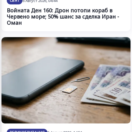
СВЯТ
6 Август 2026, 04:44
Войната Ден 160: Дрон потопи кораб в
Червено море; 50% шанс за сделка Иран -
Оман