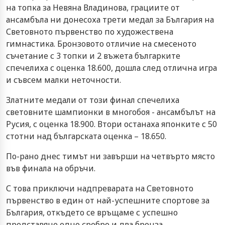
на топка за Невяна Владинова, грациите от
ансамбъла ни донесоха трети медал за България на
Световното първенство по художествена
гимнастика. Бронзовото отличие на смесеното
съчетание с 3 топки и 2 въжета българките
спечелиха с оценка 18.600, дошла след отлична игра
и съвсем малки неточности.
Златните медали от този финал спечелиха
световните шампионки в многобоя - ансамбълът на
Русия, с оценка 18.900. Втори останаха японките с 50
стотни над българската оценка – 18.650.
По-рано днес тимът ни завърши на четвърто място
във финала на обръчи.
С това приключи надпреварата на Световното
първенство в един от най-успешните спортове за
България, откъдето се връщаме с успешно
представяне едно сребро и два бронза.