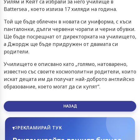
Уилям и Кейт са избрали за него училище в
Battersea , което излиза 17 хиляди на година.
Той ще бъде облечен в новата си униформа, с къси
панталонки, дълги червени чорапи и черни обувки.
Ще бъде посрещнат от директорката на училището,
а Джордж ще бъде придружен от двамата си
родители.
Училището е описвано като „голямо, натоварено,
известно със своите космополитни родители, които
искат децата им да получат най-доброто английско
образование, което могат да си купят“.
НАЗАД
РЕКЛАМИРАЙ ТУК