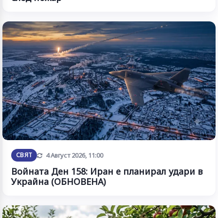
Обновена
СВЯТ
4 Август 2026, 11:00
Войната Ден 158: Иран е планирал удари в
Украйна (ОБНОВЕНА)