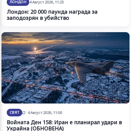
ЛОНДОН
4 Август 2026, 11:23
Лондон: 20 000 паунда награда за
заподозрян в убийство
Обновена
СВЯТ
4 Август 2026, 11:00
Войната Ден 158: Иран е планирал удари в
Украйна (ОБНОВЕНА)