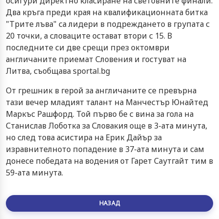
осигури директно класиране на световните финали.
Два кръга преди края на квалификационната битка
"Трите лъва" са лидери в подреждането в групата с
20 точки, а словаците остават втори с 15. В
последните си две срещи през октомври
англичаните приемат Словения и гостуват на
Литва, съобщава sportal.bg
От грешник в герой за англичаните се превърна
тази вечер младият талант на Манчестър Юнайтед
Маркъс Рашфорд. Той първо бе с вина за гола на
Станислав Лоботка за Словакия още в 3-ата минута,
но след това асистира на Ерик Дайър за
изравнителното попадение в 37-ата минута и сам
донесе победата на водения от Гарет Саутгайт тим в
59-ата минута.
НАЗАД