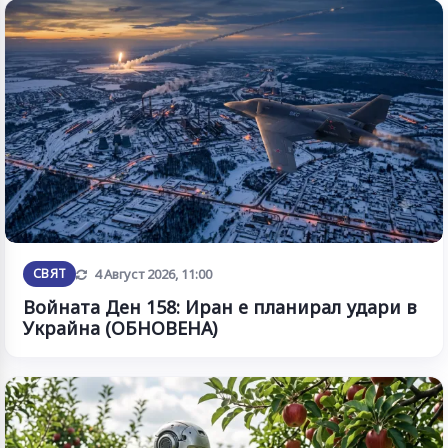
Обновена
СВЯТ
4 Август 2026, 11:00
Войната Ден 158: Иран е планирал удари в
Украйна (ОБНОВЕНА)