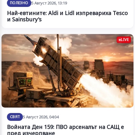
ПОЛЕЗНО
5 Август 2026, 13:19
Най-евтините: Aldi и Lidl изпревариха Tesco
и Sainsbury's
LIVE
СВЯТ
5 Август 2026, 04:04
Войната Ден 159: ПВО арсеналът на САЩ е
пред изчерпване