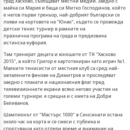
град Хасково, съобщават местни медии. Заедно с
майка си Мария и баща си Митко Господинов, който
е негов първи треньор, най-добрият български се
появи на кортовете на "Юнак", където се провежда
детски тенис турнир в рамките на
празнична програма на града и предизвика
истинска еуфория.
Там тренират децата и юношите от ТК "Хасково
2015", в който Григор е картотекиран като играч №1.
Малките тенисисти от местния клуб са сред най-
запалените фенове на Димитров и проследяват
заедно с плакати и националния флаг пред
телевизионните екрани всяко негово участие на
големи турнири. е срещна и с кмета на Добри
Беливанов.
Шампионът от "Мастърс 1000" в Синсинати остана
около час на корта и се смеси с публика и
спортуващи като отдели време и внимание на