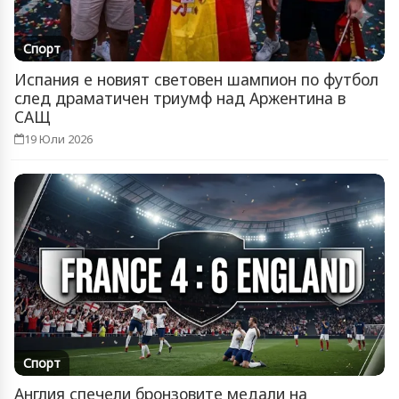
Спорт
Испания е новият световен шампион по футбол
след драматичен триумф над Аржентина в
САЩ
19 Юли 2026
Спорт
Англия спечели бронзовите медали на