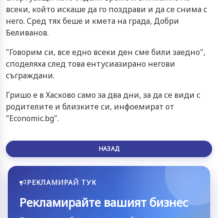
всеки, който искаше да го поздрави и да се снима с
него. Сред тях беше и кмета на града, Добри
Беливанов.
"Говорим си, все едно всеки ден сме били заедно",
споделяха след това ентусиазирано негови
съграждани.
Гришо е в Хасково само за два дни, за да се види с
родителите и близките си, инфоемират от
"Economic.bg".
НАЗАД
РЕКЛАМИРАЙ ТУК
Рекламирайте вашият бизнес