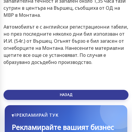
запалителна течност и запален около 1,35 часа тази
сутрин в центъра на Вършец, съобщиха от ОД на
МВР в Монтана.
Автомобилът е с английски регистрационни табели,
но през последните няколко дни бил използван от
И.И. (54г.) от Вършец. Огънят бързо е бил загасен от
огнеборците на Монтана. Нанесените материални
щетите все още се установяват. По случая е
образувано досъдебно производство.
НАЗАД
РЕКЛАМИРАЙ ТУК
Рекламирайте вашият бизнес