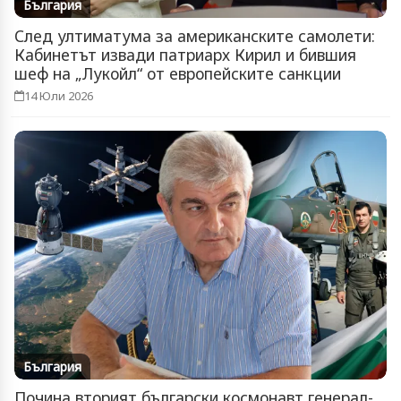
България
След ултиматума за американските самолети:
Кабинетът извади патриарх Кирил и бившия
шеф на „Лукойл“ от европейските санкции
14 Юли 2026
България
Почина вторият български космонавт генерал-