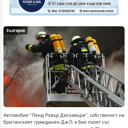
България
Автомобил "Ленд Ровър Дискавъри", собственост на
британският гражданин Дж.П. е бил полят със