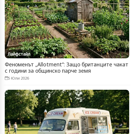
Лайфстайл
Феноменът „Allotment“: Защо британците чакат
с години за общинско парче земя
5 Юли 2026