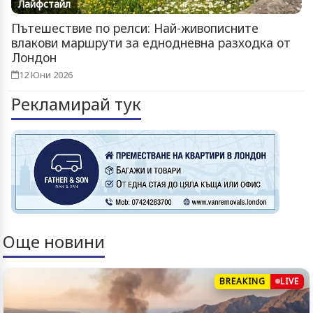
Лайфстайл
Пътешествие по релси: Най-живописните
влакови маршрути за еднодневна разходка от
Лондон
12 Юни 2026
Рекламирай тук
Още новини
BREAKING
LIVE