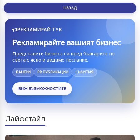
НАЗАД
РЕКЛАМИРАЙ ТУК
Рекламирайте вашият бизнес
Представете бизнеса си пред българите по
света с ясно и видимо послание.
БАНЕРИ
PR ПУБЛИКАЦИИ
СЪБИТИЯ
ВИЖ ВЪЗМОЖНОСТИТЕ
Лайфстайл