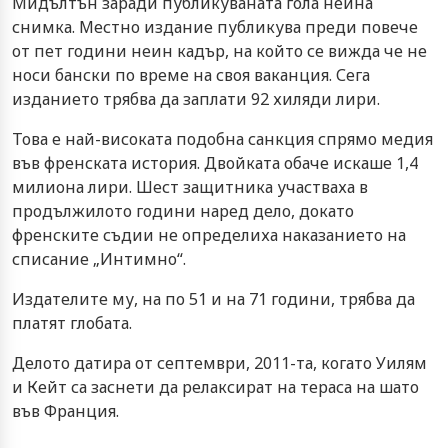
Мидълтън заради публикуваната гола нейна
снимка. Местно издание публикува преди повече
от пет години неин кадър, на който се вижда че не
носи бански по време на своя ваканция. Сега
изданието трябва да заплати 92 хиляди лири.
Това е най-високата подобна санкция спрямо медия
във френската история. Двойката обаче искаше 1,4
милиона лири. Шест защитника участваха в
продължилото години наред дело, докато
френските съдии не определиха наказанието на
списание „Интимно“.
Издателите му, на по 51 и на 71 години, трябва да
платят глобата.
Делото датира от септември, 2011-та, когато Уилям
и Кейт са заснети да релаксират на тераса на шато
във Франция.