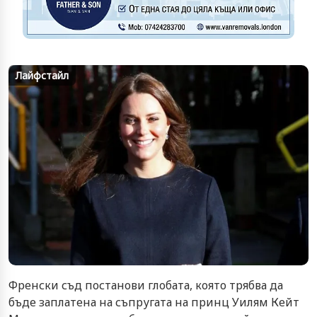
Лайфстайл
Френски съд постанови глобата, която трябва да
бъде заплатена на съпругата на принц Уилям Кейт