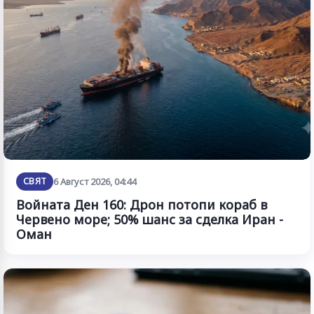
СВЯТ
6 Август 2026, 04:44
Войната Ден 160: Дрон потопи кораб в
Червено море; 50% шанс за сделка Иран -
Оман