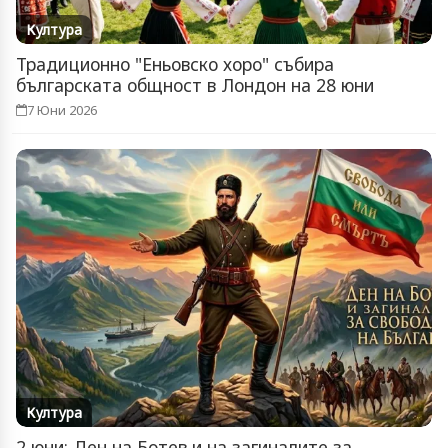
Култура
Традиционно "Еньовско хоро" събира
българската общност в Лондон на 28 юни
7 Юни 2026
Култура
2 юни: Ден на Ботев и на загиналите за