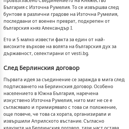
провъзгласено Съединението на Княжество
България с Източна Румелия. То се извършва след
бунтове в различни градове на Източна Румелия,
последвани от военен преврат, подкрепен от
българския княз Александър I.
Ето и 5 малко извести факта за един от най-
високите върхове на волята на българския дух за
държавност, селектирани от vesti.bg.
След Берлинския договор
Първата идея за съединение се заражда в мига след
подписването на Берлинския договор. Особено
населението в Южна България, нарeчeна
изкуствено Източна Румелия, нито миг не се е
съгласявало и примирявало с това си положение,
още повече, че това са хората, организирали и
извършили Априлското въстание. Съгласно
клаузите на Берлинския договор, тази част остава