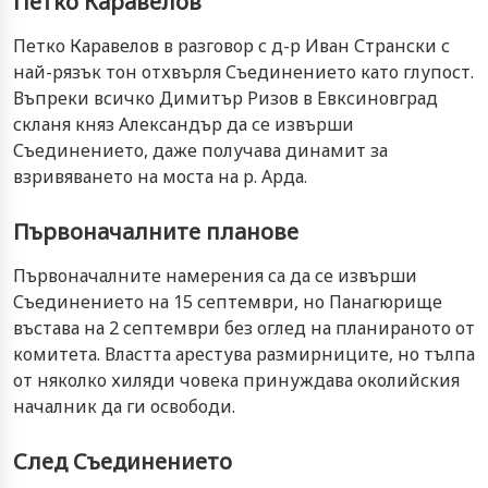
Петко Каравелов
Петко Каравелов в разговор с д-р Иван Странски с
най-рязък тон отхвърля Съединението като глупост.
Въпреки всичко Димитър Ризов в Евксиновград
скланя княз Александър да се извърши
Съединението, даже получава динамит за
взривяването на моста на р. Арда.
Първоначалните планове
Първоначалните намерения са да се извърши
Съединението на 15 септември, но Панагюрище
въстава на 2 септември без оглед на планираното от
комитета. Властта арестува размирниците, но тълпа
от няколко хиляди човека принуждава околийския
началник да ги освободи.
След Съединението