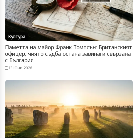
Култура
Паметта на майор Франк Томпсън: Британският
офицер, чиято съдба остана завинаги свързана
с България
13 Юни 2026