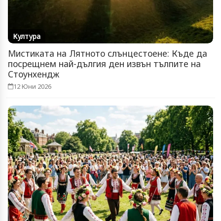
Култура
Мистиката на Лятното слънцестоене: Къде да
посрещнем най-дългия ден извън тълпите на
Стоунхендж
12 Юни 2026