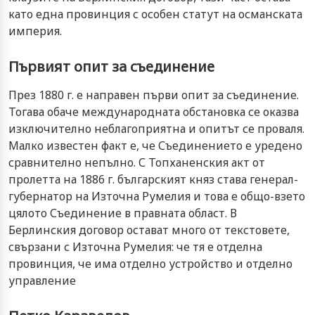
като една провинция с особен статут на османската
империя.
Първият опит за съединение
През 1880 г. е направен първи опит за съединение.
Тогава обаче международната обстановка се оказва
изключително неблагоприятна и опитът се проваля.
Малко известен факт е, че Съединението е уредено
сравнително непълно. С Топханенския акт от
пролетта на 1886 г. българският княз става генерал-
губернатор на Източна Румелия и това е общо-взето
цялото Съединение в правната област. В
Берлинския договор остават много от текстовете,
свързани с Източна Румелия: че тя е отделна
провинция, че има отделно устройство и отделно
управление