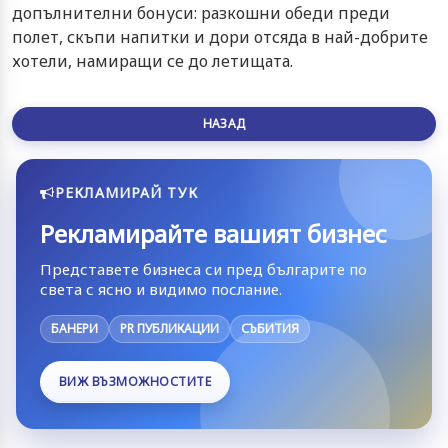
допълнителни бонуси: разкошни обеди преди
полет, скъпи напитки и дори отсяда в най-добрите
хотели, намиращи се до летищата.
НАЗАД
РЕКЛАМИРАЙ ТУК
Рекламирайте вашият бизнес
Представете бизнеса си пред българите по
света с ясно и видимо послание.
БАНЕРИ
PR ПУБЛИКАЦИИ
СЪБИТИЯ
ВИЖ ВЪЗМОЖНОСТИТЕ