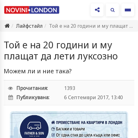
Ме
Лайфстайл
Той е на 20 години и му плащат да лети…
Той е на 20 години и му
плащат да лети луксозно
Можем ли и ние така?
Прочитания:
1393
Публикувана:
6 Септември 2017, 13:40