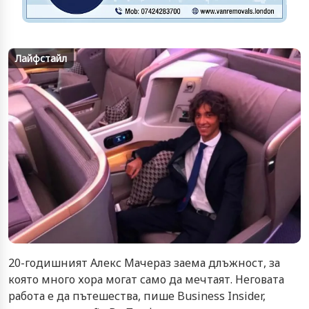
Лайфстайл
20-годишният Алекс Мачераз заема длъжност, за
която много хора могат само да мечтаят. Неговата
работа е да пътешества, пише Business Insider,