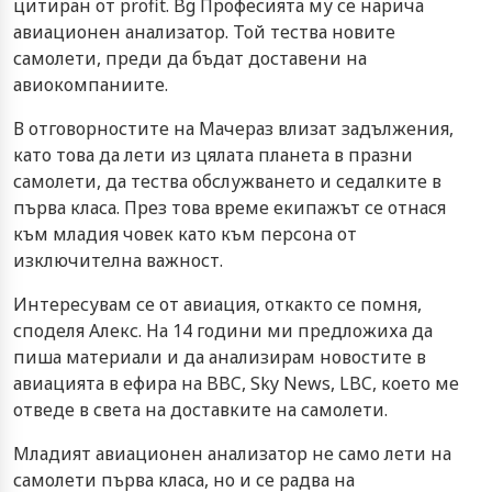
цитиран от profit. Bg Професията му се нарича
авиационен анализатор. Той тества новите
самолети, преди да бъдат доставени на
авиокомпаниите.
В отговорностите на Мачераз влизат задължения,
като това да лети из цялата планета в празни
самолети, да тества обслужването и седалките в
първа класа. През това време екипажът се отнася
към младия човек като към персона от
изключителна важност.
Интересувам се от авиация, откакто се помня,
споделя Алекс. На 14 години ми предложиха да
пиша материали и да анализирам новостите в
авиацията в ефира на BBC, Sky News, LBC, което ме
отведе в света на доставките на самолети.
Младият авиационен анализатор не само лети на
самолети първа класа, но и се радва на