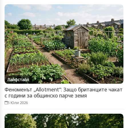
Лайфстайл
Феноменът „Allotment“: Защо британците чакат
с години за общинско парче земя
5 Юли 2026