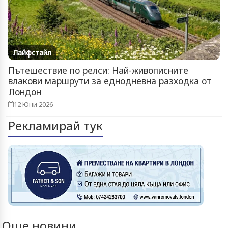
Лайфстайл
Пътешествие по релси: Най-живописните
влакови маршрути за еднодневна разходка от
Лондон
12 Юни 2026
Рекламирай тук
Още новини