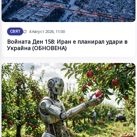
Обновена
СВЯТ
4 Август 2026, 11:00
Войната Ден 158: Иран е планирал удари в
Украйна (ОБНОВЕНА)