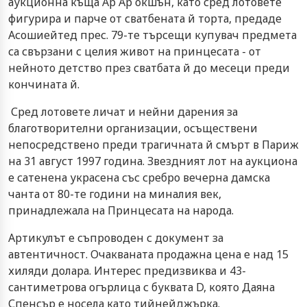
аукционна къща Ар Ар окшън, като сред лотовете
фигурира и парче от сватбената й торта, предаде
Асошиейтед прес. 79-те търсещи купувач предмета
са свързани с целия живот на принцесата - от
нейното детство през сватбата й до месеци преди
кончината й.
Сред лотовете личат и нейни дарения за
благотворителни организации, осъществени
непосредствено преди трагичната й смърт в Париж
на 31 август 1997 година. Звездният лот на аукциона
е сатенена украсена със сребро вечерна дамска
чанта от 80-те години на миналия век,
принадлежала на Принцесата на народа.
Артикулът е съпроводен с документ за
автентичност. Очакваната продажна цена е над 15
хиляди долара. Интерес предизвиква и 43-
сантиметрова огърлица с буквата D, която Даяна
Спенсър е носела като тийнейджърка.