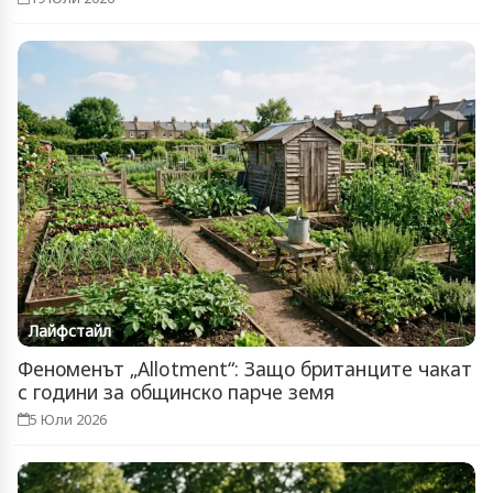
Лайфстайл
Феноменът „Allotment“: Защо британците чакат
с години за общинско парче земя
5 Юли 2026