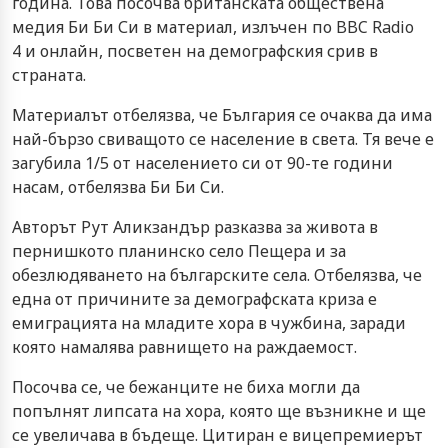
година. Това посочва британската обществена
медия Би Би Си в материал, излъчен по BBC Radio
4 и онлайн, посветен на демографския срив в
страната.
Материалът отбелязва, че България се очаква да има
най-бързо свиващото се население в света. Тя вече е
загубила 1/5 от населението си от 90-те години
насам, отбелязва Би Би Си.
Авторът Рут Аликзандър разказва за живота в
пернишкото планинско село Пещера и за
обезлюдяването на българските села. Отбелязва, че
една от причините за демографската криза е
емиграцията на младите хора в чужбина, заради
която намалява равнището на раждаемост.
Посочва се, че бежанците не биха могли да
попълнят липсата на хора, която ще възникне и ще
се увеличава в бъдеще. Цитиран е вицепремиерът