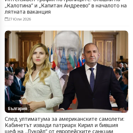
„Калотина“ и „Капитан Андреево“ в началото на
лятната ваканция
27 Юли 2026
България
След ултиматума за американските самолети:
Кабинетът извади патриарх Кирил и бившия
шеф на „Лукойл“ от европейските санкции