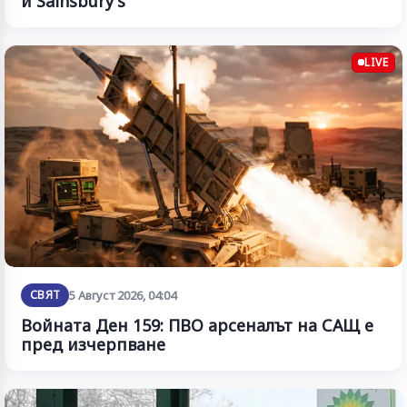
и Sainsbury's
LIVE
СВЯТ
5 Август 2026, 04:04
Войната Ден 159: ПВО арсеналът на САЩ е
пред изчерпване