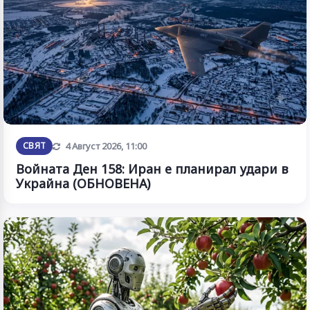
Обновена
СВЯТ
4 Август 2026, 11:00
Войната Ден 158: Иран е планирал удари в
Украйна (ОБНОВЕНА)