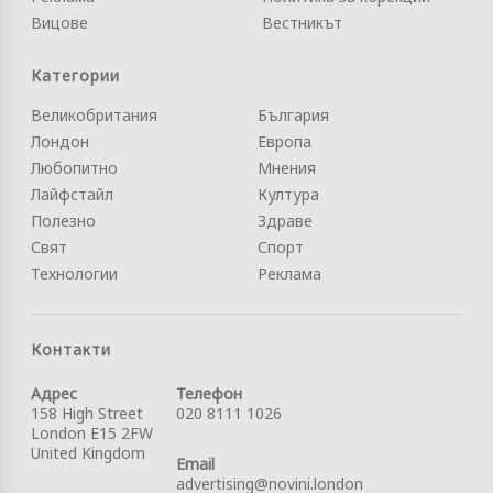
Вицове
Вестникът
Категории
Великобритания
България
Лондон
Европа
Любопитно
Мнения
Лайфстайл
Култура
Полезно
Здраве
Свят
Спорт
Технологии
Реклама
Контакти
Адрес
Телефон
158 High Street
020 8111 1026
London E15 2FW
United Kingdom
Email
advertising@novini.london