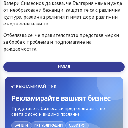
Валери Симеонов да казва, че България няма нужда
от необразовани бежанци, защото те са с различна
култура, различна религия и имат дори различни
ежедневни навици.
Отбелязва се, че правителството представя мерки
за борба с проблема и подпомагане на
раждаемостта.
НАЗАД
РЕКЛАМИРАЙ ТУК
Рекламирайте вашият бизнес
Представете бизнеса си пред българите по
света с ясно и видимо послание.
БАНЕРИ
PR ПУБЛИКАЦИИ
СЪБИТИЯ