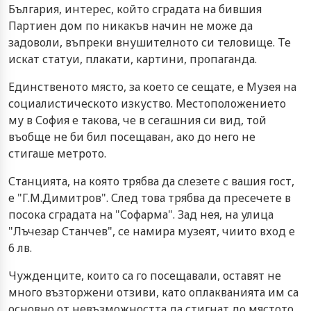
България, интерес, който сградата на бившия
Партиен дом по никакъв начин не може да
задоволи, въпреки внушителното си теловище. Те
искат статуи, плакати, картини, пропаганда.
Единственото място, за което се сещате, е Музея на
социалистическото изкуство. Местоположението
му в София е такова, че в сегашния си вид, той
въобще не би бил посещаван, ако до него не
стигаше метрото.
Станцията, на която трябва да слезете с вашия гост,
е "Г.М.Димитров". След това трябва да пресечете в
посока сградата на "Софарма". Зад нея, на улица
"Лъчезар Станчев", се намира музеят, чиито вход е
6 лв.
Чужденците, които са го посещавали, оставят не
много възторжени отзиви, като оплакванията им са
основно от невъзможността да стигнат до мястото