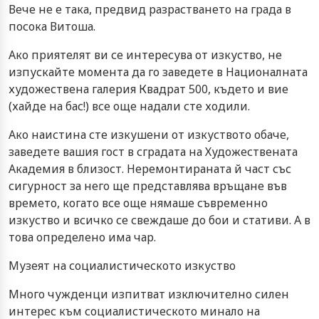
Вече не е така, предвид разрастването на града в
посока Витоша.
Ако приятелят ви се интересува от изкуство, не
изпускайте момента да го заведете в Националната
художествена галерия Квадрат 500, където и вие
(хайде на бас!) все още надали сте ходили.
Ако наистина сте изкушени от изкуството обаче,
заведете вашия гост в сградата на Художествената
Академия в близост. Неремонтираната й част със
сигурност за него ще представлява връщане във
времето, когато все още нямаше съвременно
изкуство и всичко се свеждаше до бои и стативи. А в
това определено има чар.
Музеят на социалистическото изкуство
Много чужденци изпитват изключително силен
интерес към социалистическото минало на