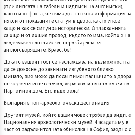
(при липсата на табели и надписи на английски),
както и от факта, че няма достатъчна информация за
някои от показаните статуи в двора, както и кое
защо и как се ситуира исторически. Оплакванията
са още и от лошия превод, където го има, който е на
академичен английски, неразбираем за
англоговорящите. Браво, бе!
Докато вашият гост се наслаждава на възможността
да се докосне до завинаги изгубеното близко
минало, вие може да посантименталничите в двора
по червената петолъчка, украсявала някога върха на
Партийния дом. Ето къде била!
България е топ-археологическа дестинация
Другият музей, който вашия човек трябва да види, е
Националния археологически музей. Фасадата му е
част от задължителната обиколка на София, заедно с