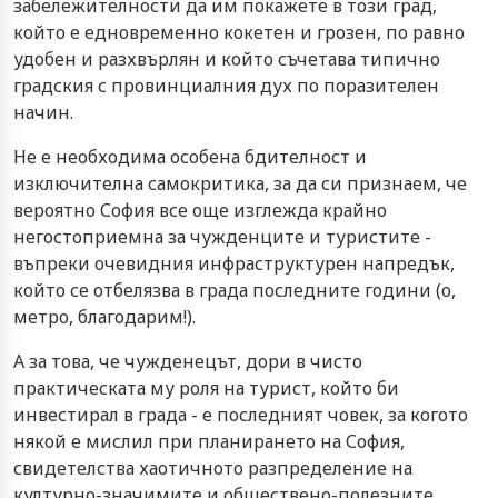
забележителности да им покажете в този град,
който е едновременно кокетен и грозен, по равно
удобен и разхвърлян и който съчетава типично
градския с провинциалния дух по поразителен
начин.
Не е необходима особена бдителност и
изключителна самокритика, за да си признаем, че
вероятно София все още изглежда крайно
негостоприемна за чужденците и туристите -
въпреки очевидния инфраструктурен напредък,
който се отбелязва в града последните години (о,
метро, благодарим!).
А за това, че чужденецът, дори в чисто
практическата му роля на турист, който би
инвестирал в града - е последният човек, за когото
някой е мислил при планирането на София,
свидетелства хаотичното разпределение на
културно-значимите и обществено-полезните