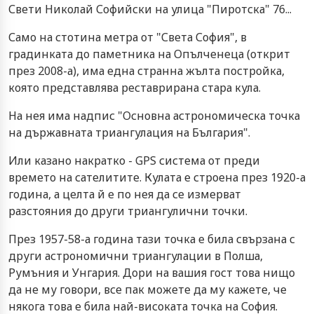
Свети Николай Софийски на улица "Пиротска" 76...
Само на стотина метра от "Света София", в
градинката до паметника на Oпълченеца (открит
през 2008-а), има една странна жълта постройка,
която представлява реставрирана стара кула.
На нея има надпис "Основна астрономическа точка
на държавната триангулация на България".
Или казано накратко - GPS система от преди
времето на сателитите. Кулата е строена през 1920-а
година, а целта й е по нея да се измерват
разстояния до други триангулични точки.
През 1957-58-а година тази точка е била свързана с
други астрономични триангулации в Полша,
Румъния и Унгария. Дори на вашия гост това нищо
да не му говори, все пак можете да му кажете, че
някога това е била най-високата точка на София.