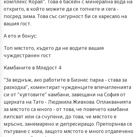
комплекс Корал". Това е басейн с минерална вода на
открито, в който можете да се топнете и сега -
посред зима. Това със сигурност би се харесало на
вашия гост.
А ето и бонус:
Топ мястото, където да не водите вашия
чуждестранен гост
Камбаните в Младост 4
"За веднъж, ако работите в Бизнес парка - става за
разходка", коментират чужденците впечатленията
си от "култовите" камбани, завещани на София от
щерката на Тато - Людмила Живкова. Оплакванията
за мястото са много - от това, че повечето камбани
липсват или са счупени, до това, че мястото е
мръсно, занемарено и депресиращо. Препоръчва се
пътуване с кола, защото мястото е много отдалечено