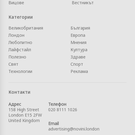
Вицове
Вестникът
Категории
Великобритания
България
Лондон
Европа
Любопитно
Мнения
Лайфстайл
Култура
Полезно
Здраве
Свят
Спорт
Технологии
Реклама
Контакти
Адрес
Телефон
158 High Street
020 8111 1026
London E15 2FW
United Kingdom
Email
advertising@novini.london