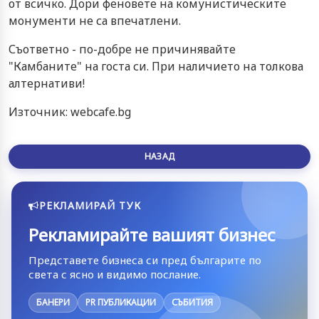
от всичко. Дори феновете на комунистическите
монументи не са впечатлени.
Съответно - по-добре не причинявайте
"Камбаните" на госта си. При наличието на толкова
алтернативи!
Източник: webcafe.bg
НАЗАД
РЕКЛАМИРАЙ ТУК
Рекламирайте вашият бизнес
Представете бизнеса си пред българите по
света с ясно и видимо послание.
БАНЕРИ
PR ПУБЛИКАЦИИ
СЪБИТИЯ