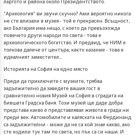
ларгото и района около Президентството.
"Археология" ви звучи скучно? Ами вероятно никога
не сте влизали в музея - той е прекрасен. Всъщност,
ако България има нещо, с което да превъзхожда
повечето други народи по света - това е
археологическото богатство. И предвид, че НИМ е
толкова далече от центъра, както казахме - това е
идеалният заместител...
Историята на София на едно място
Преди да приключите с музеите, трябва
задължително да заведете вашия гост в
сравнително новия Музей на София в сградата на
бившата Градска баня. Този музей ще даде добра
представа какво е представлявал живота в града ни
преди век. Автомобилите и каляската на Фердинанд
са задължителни - може да не са кой знае какво, ако
сте ходили тук там по света, но пък са си наши. И