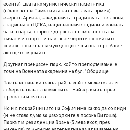
есента), двата комунистически паметника
(обелискът и Паметника на съветската армия),
езерото Ариана, заведенията, градинката със слона,
стадиона на ЦСКА, националния стадион и конната
база в парка, старите дървета, възможността за
тичане и спорт - и най-вече бирите по пейките -
всичко това хвърля чужденците във възторг. А вие
ако щете вярвайте.
Другият прекрасен парк, който препоръчваме, е
този на Военната академия на бул. "Оборище".
Това е истински малък рай, в който можете са си
съберете главата и мислите... Най-красив е през
пролетта и лятото.
Но и в покрайнините на София има какво да се види
(и не става дума за разходките в посока Витоша).
Паркът и резиденция Врана (5 лева вход през
уикенда) са чудесна алтернатива за вдишване на