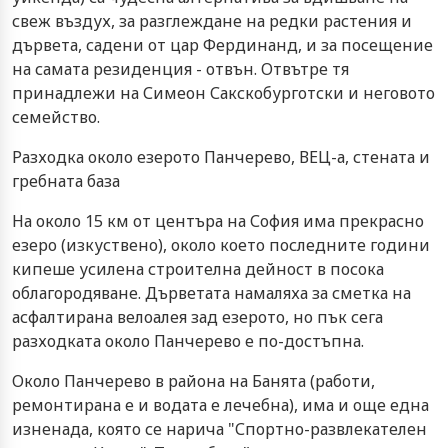
свеж въздух, за разглеждане на редки растения и
дървета, садени от цар Фердинанд, и за посещение
на самата резиденция - отвън. Отвътре тя
принадлежи на Симеон Сакскобурготски и неговото
семейство.
Разходка около езерото Панчерево, ВЕЦ-а, стената и
гребната база
На около 15 км от центъра на София има прекрасно
езеро (изкуствено), около което последните години
кипеше усилена строителна дейност в посока
облагородяване. Дърветата намаляха за сметка на
асфалтирана велоалея зад езерото, но пък сега
разходката около Панчерево е по-достъпна.
Около Панчерево в района на Банята (работи,
ремонтирана е и водата е лечебна), има и още една
изненада, която се нарича "Спортно-развлекателен