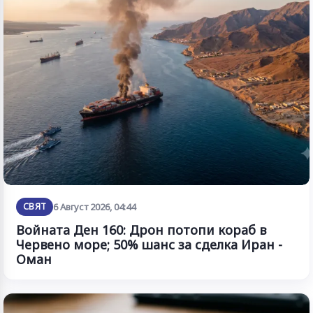
СВЯТ
6 Август 2026, 04:44
Войната Ден 160: Дрон потопи кораб в
Червено море; 50% шанс за сделка Иран -
Оман