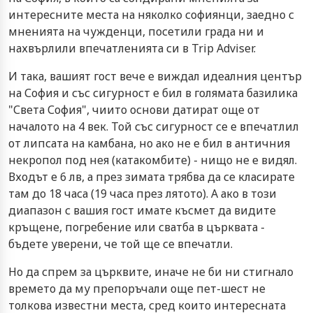
интересните места на няколко софиянци, заедно с
мненията на чужденци, посетили града ни и
нахвърлили впечатленията си в Trip Adviser.
И така, вашият гост вече е виждал идеалния център
на София и със сигурност е бил в голямата базилика
"Света София", чиито основи датират още от
началото на 4 век. Той със сигурност се е впечатлил
от липсата на камбана, но ако не е бил в античния
некропол под нея (катакомбите) - нищо не е видял.
Входът е 6 лв, а през зимата трябва да се класирате
там до 18 часа (19 часа през лятото). А ако в този
диапазон с вашия гост имате късмет да видите
кръщене, погребение или сватба в църквата -
бъдете уверени, че той ще се впечатли.
Но да спрем за църквите, иначе не би ни стигнало
времето да му препоръчали още пет-шест не
толкова известни места, сред които интересната