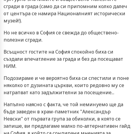
сгради в града (само да си припомним колко далеч
от центъра се намира Националният исторически
музей!).
Но не всичко в София се свежда до обществено-
полезни сгради.
Всъщност гостите на София спокойно биха си
създали впечатление за града и без да посещават
НИМ.
Подозираме и че вероятно биха си спестили и поне
няколко от дузината църкви, които редовно му се
натрапват като задължителни за посещение...
Напълно наясно с факта, че той неминуемо ще да
бъде заведен в храм-паметник "Александър
Невски" от първата група за обиколки, в която се
запише, ви предлагаме малко по-алтернативен гайд
на София, в който са сондирани мненията за