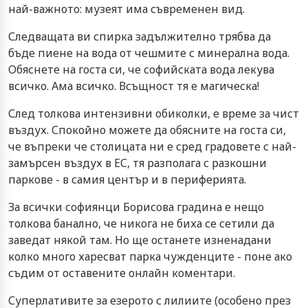
най-важното: музеят има съвременен вид.
Следващата ви спирка задължително трябва да
бъде пиене на вода от чешмите с минерална вода.
Обяснете на госта си, че софийската вода лекува
всичко. Ама всичко. Всъщност тя е магическа!
След толкова интензивни обиколки, е време за чист
въздух. Спокойно можете да обясните на госта си,
че въпреки че столицата ни е сред градовете с най-
замърсен въздух в ЕС, тя разполага с разкошни
паркове - в самия център и в периферията.
За всички софиянци Борисова градина е нещо
толкова банално, че никога не биха се сетили да
заведат някой там. Но ще останете изненадани
колко много харесват парка чужденците - поне ако
съдим от оставените онлайн коментари.
Суперлативите за езерото с лилиите (особено през