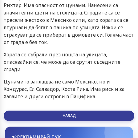
Рихтер. Има опасност от цунами. Нанесени са
значителни щети на столицата. Сградите са се
тресяли жестоко в Мексико сити, като хората са се
втурнали да бягат в паника по улицата. Някои се
страхуват да се приберат в домовете си. Голяма част
от града е без ток.
Хората се събрали през нощта на улицата,
опасявайки се, че може да се срутят съседните
сгради.
Цунамито заплашва не само Мексико, но и
Хондурас, Ел Салвадор, Коста Рика. Има риск и за
Хаваите и други острови в Пацифика.
НАЗАД
РЕКЛАМИРАЙ ТУК