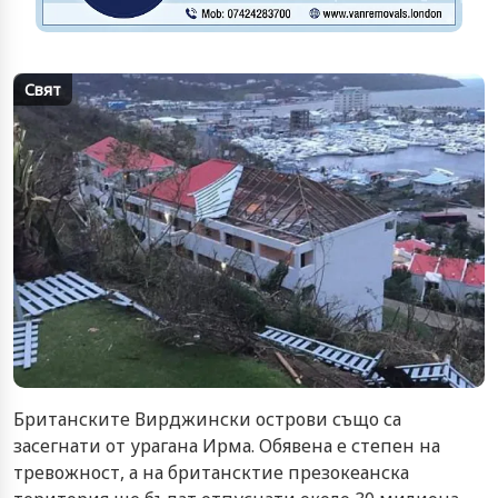
Свят
Британските Вирджински острови също са
засегнати от урагана Ирма. Обявена е степен на
тревожност, а на британсктие презокеанска