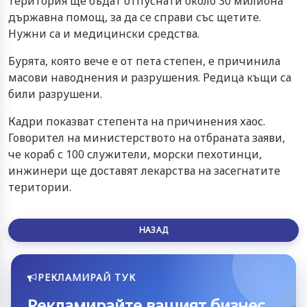
територия ще бъдат отпуснати около 30 милиона
държавна помощ, за да се справи със щетите.
Нужни са и медицински средства.
Бурята, която вече е от пета степен, е причинила
масови наводнения и разрушения. Редица къщи са
били разрушени.
Кадри показват степента на причинения хаос.
Говорител на министерството на отбраната заяви,
че кораб с 100 служители, морски пехотинци,
инжинери ще доставят лекарства на засегнатите
територии.
НАЗАД
РЕКЛАМИРАЙ ТУК
Рекламирайте вашият бизнес