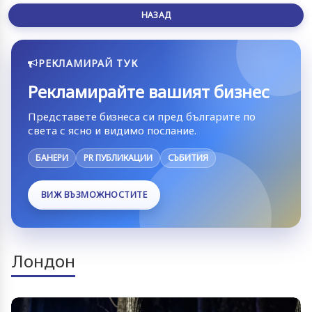
НАЗАД
РЕКЛАМИРАЙ ТУК
Рекламирайте вашият бизнес
Представете бизнеса си пред българите по
света с ясно и видимо послание.
БАНЕРИ
PR ПУБЛИКАЦИИ
СЪБИТИЯ
ВИЖ ВЪЗМОЖНОСТИТЕ
Лондон