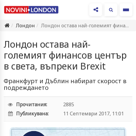
Ме
Лондон
Лондон остава най-големият финансов център в света, въпреки Brexit
Лондон остава най-
големият финансов център
в света, въпреки Brexit
Франкфурт и Дъблин набират скорост в
подреждането
Прочитания:
2885
Публикувана:
11 Септември 2017, 11:01