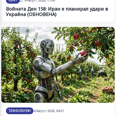
Обновена
СВЯТ
4 Август 2026, 11:00
Войната Ден 158: Иран е планирал удари в
Украйна (ОБНОВЕНА)
ТЕХНОЛОГИИ
4 Август 2026, 04:31