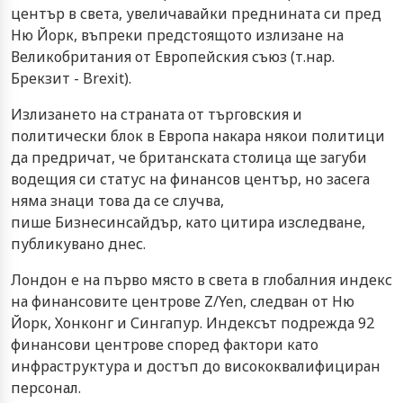
център в света, увеличавайки преднината си пред
Ню Йорк, въпреки предстоящото излизане на
Великобритания от Европейския съюз (т.нар.
Брекзит - Brexit).
Излизането на страната от търговския и
политически блок в Европа накара някои политици
да предричат, че британската столица ще загуби
водещия си статус на финансов център, но засега
няма знаци това да се случва,
пише Бизнесинсайдър, като цитира изследване,
публикувано днес.
Лондон е на първо място в света в глобалния индекс
на финансовите центрове Z/Yen, следван от Ню
Йорк, Хонконг и Сингапур. Индексът подрежда 92
финансови центрове според фактори като
инфраструктура и достъп до висококвалифициран
персонал.