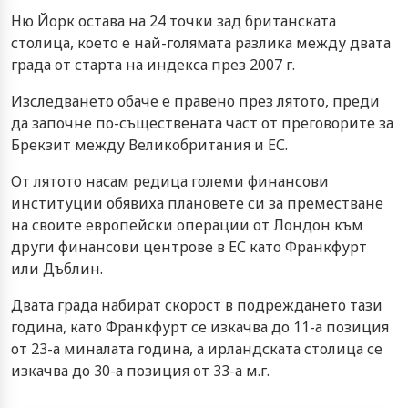
Ню Йорк остава на 24 точки зад британската
столица, което е най-голямата разлика между двата
града от старта на индекса през 2007 г.
Изследването обаче е правено през лятото, преди
да започне по-съществената част от преговорите за
Брекзит между Великобритания и ЕС.
От лятото насам редица големи финансови
институции обявиха плановете си за преместване
на своите европейски операции от Лондон към
други финансови центрове в ЕС като Франкфурт
или Дъблин.
Двата града набират скорост в подреждането тази
година, като Франкфурт се изкачва до 11-а позиция
от 23-а миналата година, а ирландската столица се
изкачва до 30-а позиция от 33-а м.г.