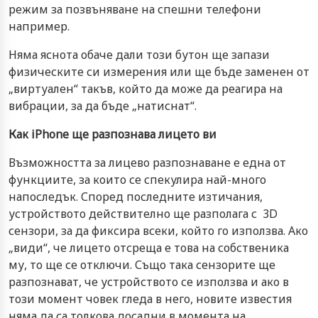
режим за позвъняване на спешни телефони
например.
Няма яснота обаче дали този бутон ще запази
физическите си измерения или ще бъде заменен от
„виртуален“ такъв, който да може да реагира на
вибрации, за да бъде „натиснат“.
Как iPhone ще разпознава лицето ви
Възможността за лицево разпознаване е една от
функциите, за които се спекулира най-много
напоследък. Според последните изтичания,
устройството действително ще разполага с 3D
сензори, за да фиксира всеки, който го използва. Ако
„види“, че лицето отсреща е това на собственика
му, то ще се отключи. Също така сензорите ще
разпознават, че устройството се използва и ако в
този момент човек гледа в него, новите известия
няма да са толкова досадни в момента на