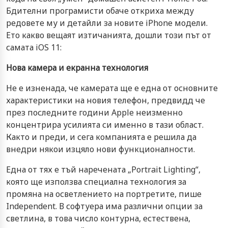
Бдителни програмисти обаче откриха между
редовете му и детайли за новите iPhone модели.
Ето какво вещаят изтичанията, дошли този път от
самата iOS 11:
Нова камера и екранна технология
Не е изненада, че камерата ще е една от основните
характеристики на новия телефон, предвидд че
през последните години Apple неизменно
концентрира усилията си именно в тази област.
Както и преди, и сега компанията е решила да
внедри някои изцяло нови функционалности.
Една от тях е тъй наречената „Portrait Lighting“,
която ще използва специална технология за
промяна на осветлението на портретите, пише
Independent. В софтуера има различни опции за
светлина, в това число контурна, естествена,