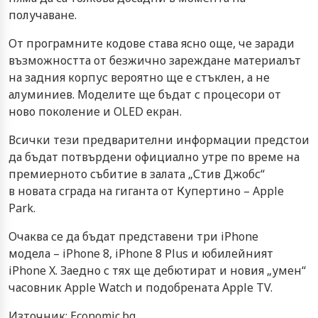
получаване.
От програмните кодове става ясно още, че заради
възможността от безжично зареждане материалът
на задния корпус вероятно ще е стъклен, а не
алуминиев. Моделите ще бъдат с процесори от
ново поколение и OLED екран.
Всички тези предварителни информации предстои
да бъдат потвърдени официално утре по време на
премиерното събитие в залата „Стив Джобс“
в новата сграда на гиганта от Купертино – Apple
Park.
Очаква се да бъдат представени три iPhone
модела – iPhone 8, iPhone 8 Plus и юбилейният
iPhone X. Заедно с тях ще дебютират и новия „умен“
часовник Apple Watch и подобрената Apple TV.
Източник: Economic.bg