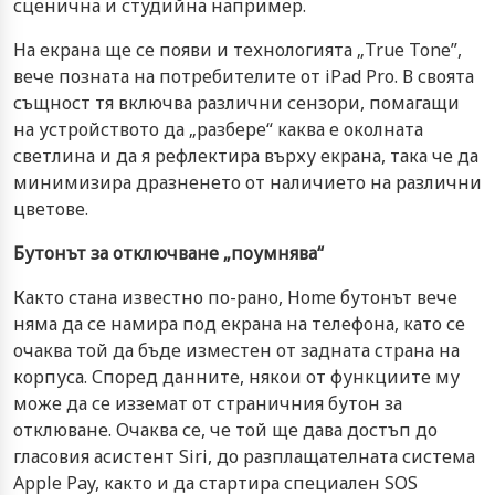
сценична и студийна например.
На екрана ще се появи и технологията „True Tone”,
вече позната на потребителите от iPad Pro. В своята
същност тя включва различни сензори, помагащи
на устройството да „разбере“ каква е околната
светлина и да я рефлектира върху екрана, така че да
минимизира дразненето от наличието на различни
цветове.
Бутонът за отключване „поумнява“
Както стана известно по-рано, Home бутонът вече
няма да се намира под екрана на телефона, като се
очаква той да бъде изместен от задната страна на
корпуса. Според данните, някои от функциите му
може да се изземат от страничния бутон за
отклюване. Очаква се, че той ще дава достъп до
гласовия асистент Siri, до разплащателната система
Apple Pay, както и да стартира специален SOS