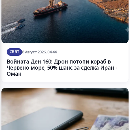
СВЯТ
6 Август 2026, 04:44
Войната Ден 160: Дрон потопи кораб в
Червено море; 50% шанс за сделка Иран -
Оман