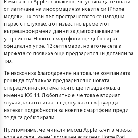
В миналото Apple се хвалеше, че успява да се опази
от изтичане на информация за новите си iPhone
модели, но този път пространството се наводни
първо от слухове, а от известно време и от
вътрешнофирмени данни за дългоочакваните
устройства. Новите смартфони ще дебютират
официално утре, 12 септември, но ето че сега в
мрежата се появиха още предварителни детайли за
тях.
Те изскочиха благодарение на това, че компанията
реши да публикува предварително новата
операционна система, която ще ги задвижва, а
именно iOS 11. Любопитно е, че това е вторият
случай, когато гигантът допуска от софтуер да
изтекат подробности за новите смартфони преди
те да са дебютирали.
Припомняме, че минали месец Apple качи в мрежа
кода на своя „умен“ домашен асистент Home Pod.