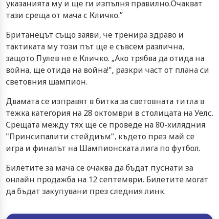
указанията му и ще ги изпълня правилно.Очакват
тази среща от мача с Кличко.”
Британецът също заяви, че тренира здраво и
тактиката му този път ще е съвсем различна,
защото Пулев не е Кличко. „Ако трябва да отида на
война, ще отида на война!", разкри част от плана си
световния шампион.
Двамата се изправят в битка за световната титла в
тежка категория на 28 октомври в столицата на Уелс.
Срещата между тях ще се проведе на 80-хилядния
"Принсипалити стейдиъм", където през май се
игра и финалът на Шампионската лига по футбол.
Билетите за мача се очаква да бъдат пуснати за
онлайн продажба на 12 септември. Билетите могат
да бъдат закупувани през
следния линк.