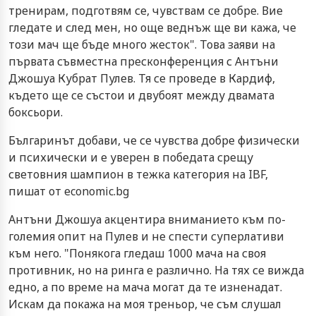
тренирам, подготвям се, чувствам се добре. Вие
гледате и след мен, но още веднъж ще ви кажа, че
този мач ще бъде много жесток". Това заяви на
първата съвместна пресконференция с Антъни
Джошуа Кубрат Пулев. Тя се проведе в Кардиф,
където ще се състои и двубоят между двамата
боксьори.
Българинът добави, че се чувства добре физически
и психически и е уверен в победата срещу
световния шампион в тежка категория на IBF,
пишат от economic.bg
Антъни Джошуа акцентира вниманието към по-
големия опит на Пулев и не спести суперлативи
към него. "Понякога гледаш 1000 мача на своя
противник, но на ринга е различно. На тях се вижда
едно, а по време на мача могат да те изненадат.
Искам да покажа на моя треньор, че съм слушал