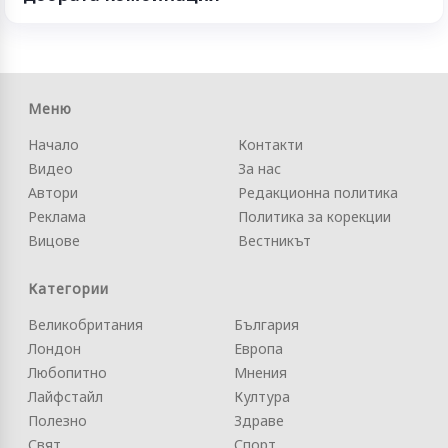
Меню
Начало
Контакти
Видео
За нас
Автори
Редакционна политика
Реклама
Политика за корекции
Вицове
Вестникът
Категории
Великобритания
България
Лондон
Европа
Любопитно
Мнения
Лайфстайл
Култура
Полезно
Здраве
Свят
Спорт