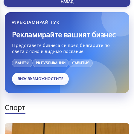
НАЗАД
РЕКЛАМИРАЙ ТУК
Рекламирайте вашият бизнес
Представете бизнеса си пред българите по
света с ясно и видимо послание.
БАНЕРИ
PR ПУБЛИКАЦИИ
СЪБИТИЯ
ВИЖ ВЪЗМОЖНОСТИТЕ
Спорт