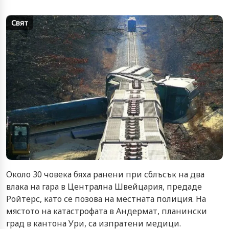
Свят
Около 30 човека бяха ранени при сблъсък на два
влака на гара в Централна Швейцария, предаде
Ройтерс, като се позова на местната полиция. На
мястото на катастрофата в Андермат, планински
град в кантона Ури, са изпратени медици.