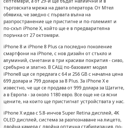
септември, а от 29-и ще бъдат налиични и в
търговската мрежа на двата оператора. От Мтел
обявиха, че заедно с първата вълна на
разпространение ще пристигне и по-големият и
по-скъп iPhone X, който ще е в предварителна
поръчка от 27 октомври.
iPhone 8 и iPhone 8 Plus са последно поколение
смартфони на iPhone, с нов дизайн от стъкло и
алуминий, съчетани в три красиви покрития - сиво,
сребърно и златно. В САЩ по-базовият модел
iPhone8 ще се предлага с 64 и 256 GB с начална цена
699 долара и 799 долара за 8 Plus. За iPhone X е
известно, че ще се продава от 999 долара за Щатите,
а в Европа - за около 1180 евро. Все още не са ясни
цените, на които ще пристигнат устройствата у нас.
iPhone X идва с 5.8-инчов Super Retina дисплей, 4K
OLED дисплей, система за разпознаване на лицето,
двойна камера с двойна оптична стабилизация, по-