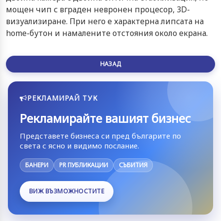
мощен чип с вграден невронен процесор, 3D-
визуализиране. При него е характерна липсата на
home-бутон и намалените отстояния около екрана.
НАЗАД
РЕКЛАМИРАЙ ТУК
Рекламирайте вашият бизнес
Представете бизнеса си пред българите по
света с ясно и видимо послание.
БАНЕРИ
PR ПУБЛИКАЦИИ
СЪБИТИЯ
ВИЖ ВЪЗМОЖНОСТИТЕ