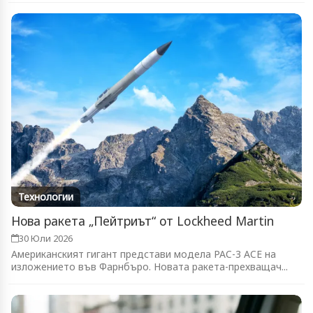
Технологии
Нова ракета „Пейтриът“ от Lockheed Martin
30 Юли 2026
Американският гигант представи модела PAC-3 ACE на
изложението във Фарнбъро. Новата ракета-прехващач...