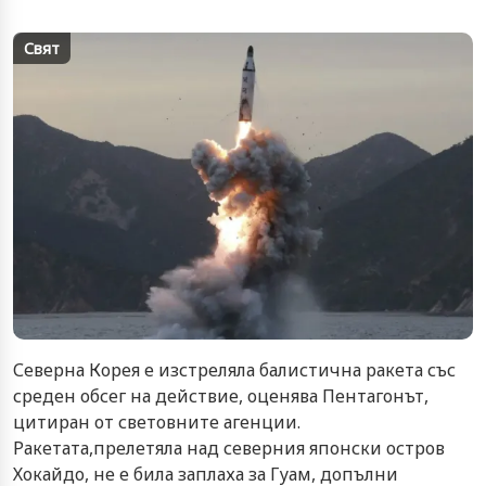
Свят
Северна Корея е изстреляла балистична ракета със
среден обсег на действие, оценява Пентагонът,
цитиран от световните агенции.
Ракетата,прелетяла над северния японски остров
Хокайдо, не е била заплаха за Гуам, допълни