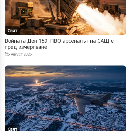
Свят
Войната Ден 159: ПВО арсеналът на САЩ е
пред изчерпване
5 Август 2026
Свят