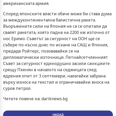
американската армия.
Според японските власти обаче може би става дума
за междуконтинентална балистична ракета.
Въоръжените сили на Япония не са се опитали да
свалят ракетата, която падна на 2200 км източно от
нос Еримо. Съветът за сигурност на ООН ще се
събере по-късно днес по искане на САЩ и Япония,
предаде Ройтерс, позовавайки се на
дипломатически източници. Петнайсетчленният
Съвет за сигурност единодушно засили санкциите
срещу Пхенян в началото на седмицата след
ядрения опит от 3 септември, налагайки забрана
върху износа на текстил и ограничавайки вноса на
суров петрол.
Четете повече на: dariknews.bg
НАЗАД