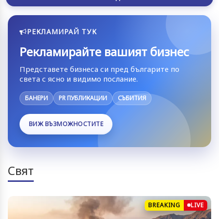
РЕКЛАМИРАЙ ТУК
Рекламирайте вашият бизнес
Представете бизнеса си пред българите по
света с ясно и видимо послание.
БАНЕРИ
PR ПУБЛИКАЦИИ
СЪБИТИЯ
ВИЖ ВЪЗМОЖНОСТИТЕ
Свят
BREAKING
LIVE