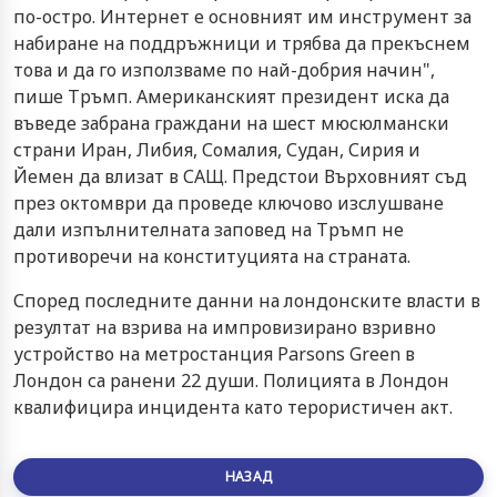
по-остро. Интернет е основният им инструмент за
набиране на поддръжници и трябва да прекъснем
това и да го използваме по най-добрия начин",
пише Тръмп. Американският президент иска да
въведе забрана граждани на шест мюсюлмански
страни Иран, Либия, Сомалия, Судан, Сирия и
Йемен да влизат в САЩ. Предстои Върховният съд
през октомври да проведе ключово изслушване
дали изпълнителната заповед на Тръмп не
противоречи на конституцията на страната.
Според последните данни на лондонските власти в
резултат на взрива на импровизирано взривно
устройство на метростанция Parsons Green в
Лондон са ранени 22 души. Полицията в Лондон
квалифицира инцидента като терористичен акт.
НАЗАД