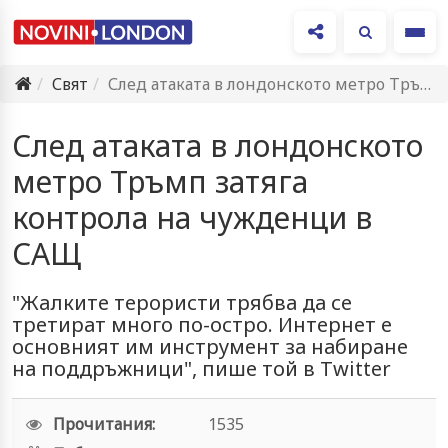
Ме
Свят
След атаката в лондонското метро Тръмп затяга контрола на чужденци…
След атаката в лондонското
метро Тръмп затяга
контрола на чужденци в
САЩ
"Жалките терористи трябва да се
третират много по-остро. Интернет е
основният им инструмент за набиране
на поддръжници", пише той в Twitter
Прочитания:
1535