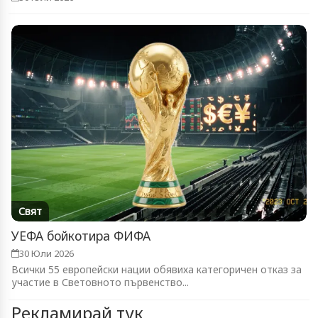
Свят
УЕФА бойкотира ФИФА
30 Юли 2026
Всички 55 европейски нации обявиха категоричен отказ за
участие в Световното първенство...
Рекламирай тук