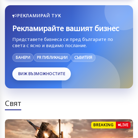
РЕКЛАМИРАЙ ТУК
Рекламирайте вашият бизнес
Представете бизнеса си пред българите по
света с ясно и видимо послание.
БАНЕРИ
PR ПУБЛИКАЦИИ
СЪБИТИЯ
ВИЖ ВЪЗМОЖНОСТИТЕ
Свят
BREAKING
LIVE