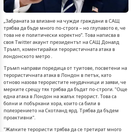
„Забраната за влизане на чужди граждани в САЩ
трябва да бъде много по-строга – но глупавото е, че
това не е политически коректно”. Това написва в
своя Twitter акаунт президентът на САЩ Доналд
Тръмп, коментирайки терористичната атака в
лондонското метро .
Тръмп направи поредица от туитове, посветени на
терористичната атака в Лондон в петък, като
отново назова терористите неудачници и заяви, че
мерките срещу тях трябва да бъдат по-строги. "Още
една атака в Лондон на жалък терорист. Това са
болни и побъркани хора, които са били в
полезрението на Скотланд ярд. Трябва да бъдем
проактивни".
"Жалките терористи трябва да се третират много