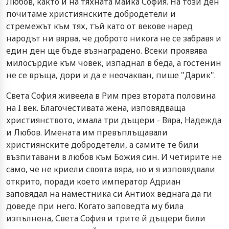
Любов, както и на тяхната майка София. На този ден
почитаме християнските добродетели и
стремежът към тях, тъй като от векове наред
народът ни вярва, че доброто никога не се забравя и
един ден ще бъде възнаградено. Всеки проявява
милосърдие към човек, изпаднал в беда, а гостенин
не се връща, дори и да е неочакван, пише "Дарик".
Света София живеела в Рим през втората половина
на I век. Благочестивата жена, изповядваща
християнството, имала три дъщери - Вяра, Надежда
и Любов. Имената им превъплъщавали
християнските добродетели, а самите те били
възпитавани в любов към Божия син. И четирите не
само, че не криели своята вяра, но и я изповядвали
открито, поради което император Адриан
заповядал на наместника си Антиох веднага да ги
доведе при него. Когато заповедта му била
изпълнена, Света София и трите й дъщери били