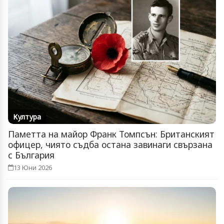
Култура
Паметта на майор Франк Томпсън: Британският
офицер, чиято съдба остана завинаги свързана
с България
13 Юни 2026