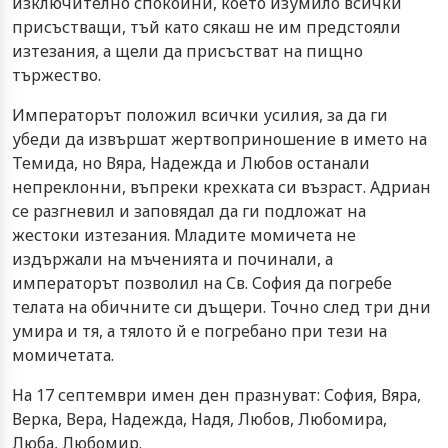
изключително спокойни, което изумило всички
присъстващи, тъй като сякаш не им предстояли
изтезания, а щели да присъстват на пищно
тържество.
Императорът положил всички усилия, за да ги
убеди да извършат жертвоприношение в името на
Темида, но Вяра, Надежда и Любов останали
непреклонни, въпреки крехката си възраст. Адриан
се разгневил и заповядал да ги подложат на
жестоки изтезания. Младите момичета не
издържали на мъченията и починали, а
императорът позволил на Св. София да погребе
телата на обичните си дъщери. Точно след три дни
умира и тя, а тялото й е погребано при тези на
момичетата.
На 17 септември имен ден празнуват: София, Вяра,
Верка, Вера, Надежда, Надя, Любов, Любомира,
Люба, Любомир.