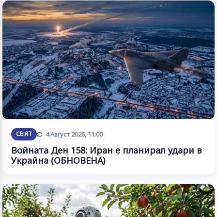
Обновена
СВЯТ
4 Август 2026, 11:00
Войната Ден 158: Иран е планирал удари в
Украйна (ОБНОВЕНА)