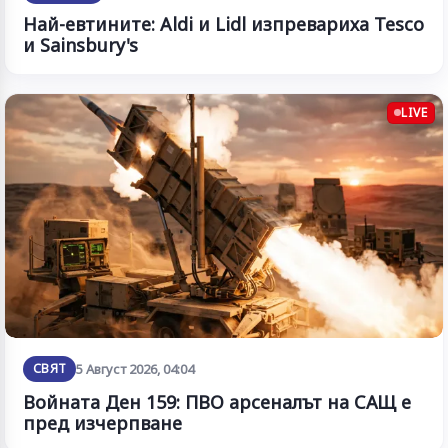
Най-евтините: Aldi и Lidl изпревариха Tesco
и Sainsbury's
LIVE
СВЯТ
5 Август 2026, 04:04
Войната Ден 159: ПВО арсеналът на САЩ е
пред изчерпване