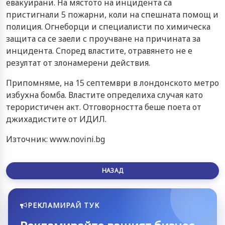
евакуирани. На мястото на инцидента са
пристигнали 5 пожарни, коли на спешната помощ и
полиция. Огнеборци и специалисти по химическа
защита са се заели с проучване на причината за
инцидента. Според властите, отравянето не е
резултат от злонамерени действия.
Припомняме, на 15 септември в лондонското метро
избухна бомба. Властите определиха случая като
терористичен акт. Отговорността беше поета от
джихадистите от ИДИЛ.
Източник: www.novini.bg
НАЗАД
РЕКЛАМИРАЙ ТУК