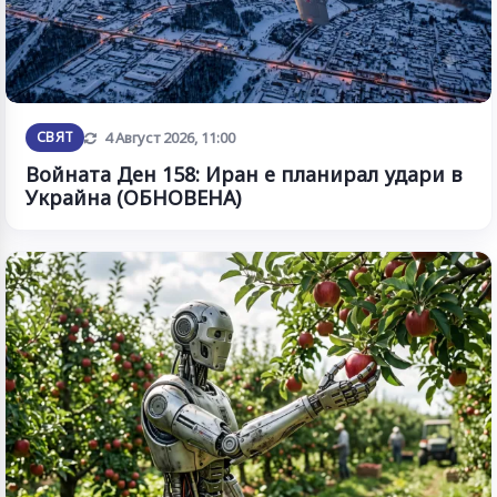
Обновена
СВЯТ
4 Август 2026, 11:00
Войната Ден 158: Иран е планирал удари в
Украйна (ОБНОВЕНА)