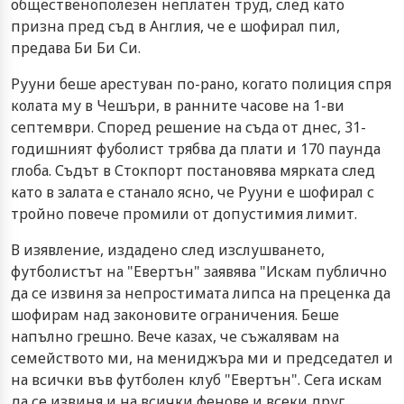
общественополезен неплатен труд, след като
призна пред съд в Англия, че е шофирал пил,
предава Би Би Си.
Рууни беше арестуван по-рано, когато полиция спря
колата му в Чешъри, в ранните часове на 1-ви
септември. Според решение на съда от днес, 31-
годишният фуболист трябва да плати и 170 паунда
глоба. Съдът в Стокпорт постановява мярката след
като в залата е станало ясно, че Рууни е шофирал с
тройно повече промили от допустимия лимит.
В изявление, издадено след изслушването,
футболистът на "Евертън" заявява "Искам публично
да се извиня за непростимата липса на преценка да
шофирам над законовите ограничения. Беше
напълно грешно. Вече казах, че съжалявам на
семейството ми, на мениджъра ми и председател и
на всички във футболен клуб "Евертън". Сега искам
да се извиня и на всички фенове и всеки друг,