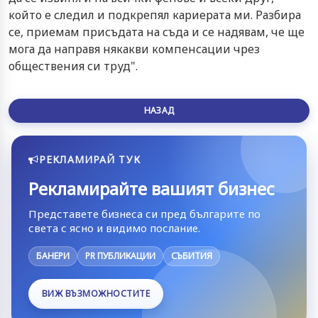
който е следил и подкрепял кариерата ми. Разбира
се, приемам присъдата на съда и се надявам, че ще
мога да направя някакви компенсации чрез
обществения си труд".
НАЗАД
РЕКЛАМИРАЙ ТУК
Рекламирайте вашият бизнес
Представете бизнеса си пред българите по
света с ясно и видимо послание.
БАНЕРИ
PR ПУБЛИКАЦИИ
СЪБИТИЯ
ВИЖ ВЪЗМОЖНОСТИТЕ