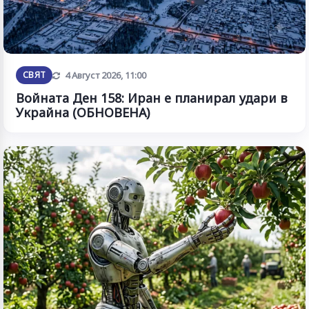
Обновена
СВЯТ
4 Август 2026, 11:00
Войната Ден 158: Иран е планирал удари в
Украйна (ОБНОВЕНА)