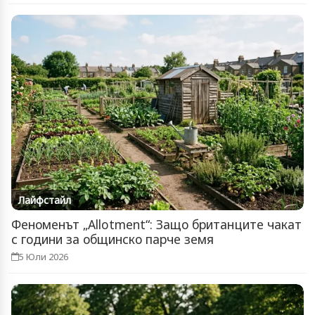
Лайфстайл
Феноменът „Allotment“: Защо британците чакат
с години за общинско парче земя
5 Юли 2026