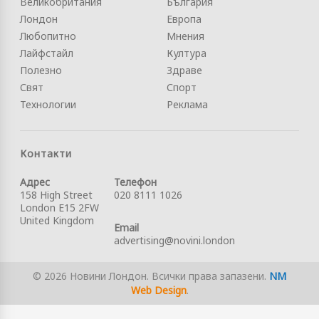
Великобритания
България
Лондон
Европа
Любопитно
Мнения
Лайфстайл
Култура
Полезно
Здраве
Свят
Спорт
Технологии
Реклама
Контакти
Адрес
Телефон
158 High Street
020 8111 1026
London E15 2FW
United Kingdom
Email
advertising@novini.london
© 2026 Новини Лондон. Всички права запазени.
NM
Web Design
.