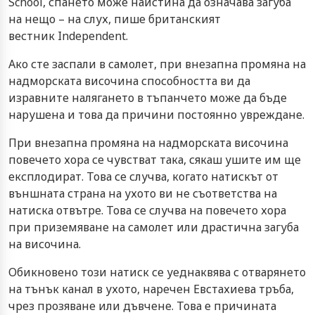
School, спането може наистина да означава загуба
на нещо – на слух, пише британският
вестник Independent.
Ако сте заспали в самолет, при внезапна промяна на
надморската височина способността ви да
изравните налягането в тъпанчето може да бъде
нарушена и това да причини постоянно увреждане.
При внезапна промяна на надморската височина
повечето хора се чувстват така, сякаш ушите им ще
експлодират. Това се случва, когато натискът от
външната страна на ухото ви не съответства на
натиска отвътре. Това се случва на повечето хора
при приземяване на самолет или драстична загуба
на височина.
Обикновено този натиск се уеднаквява с отварянето
на тънък канал в ухото, наречен Евстахиева тръба,
чрез прозяване или дъвчене. Това е причината