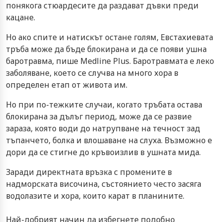
понякога стюардесите да раздават дъвки преди
кацане.
Но ако спите и натискът остане голям, Евстахиевата
тръба може да бъде блокирана и да се появи ушна
баротравма, пише Medline Plus. Баротравмата е леко
заболяване, което се случва на много хора в
определен етап от живота им.
Но при по-тежките случаи, когато тръбата остава
блокирана за дълъг период, може да се развие
зараза, която води до натрупване на течност зад
тъпанчето, болка и влошаване на слуха. Възможно е
дори да се стигне до кръвоизлив в ушната мида.
Заради директната връзка с промените в
надморската височина, състоянието често засяга
водолазите и хора, които карат в планините.
Най-добрият начин да избегнете подобно