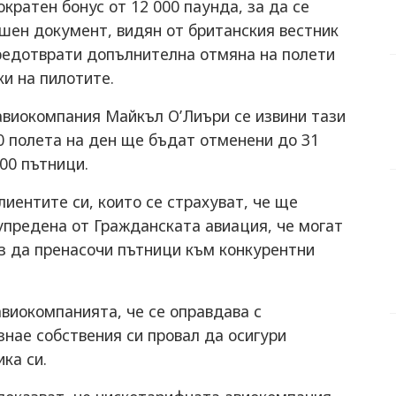
кратен бонус от 12 000 паунда, за да се
ешен документ, видян от британския вестник
предотврати допълнителна отмяна на полети
ки на пилотите.
авиокомпания Майкъл О’Лиъри се извини тази
50 полета на ден ще бъдат отменени до 31
00 пътници.
клиентите си, които се страхуват, че ще
упредена от Гражданската авиация, че могат
аз да пренасочи пътници към конкурентни
виокомпанията, че се оправдава с
знае собствения си провал да осигури
ка си.