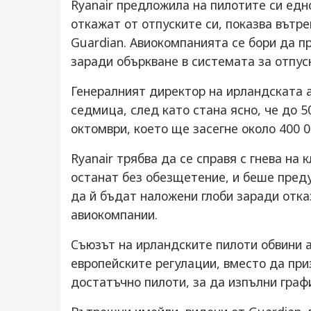
Ryanair предложила на пилотите си едно
откажат от отпуските си, показва вътр
Guardian. Авиокомпанията се бори да 
заради объркване в системата за отпус
Генералният директор на ирландската 
седмица, след като стана ясно, че до 
октомври, което ще засегне около 400 0
Ryanair трябва да се справя с гнева на 
останат без обезщетение, и беше пред
да й бъдат наложени глоби заради отк
авиокомпании.
Съюзът на ирландските пилоти обвини а
европейските регулации, вместо да при
достатъчно пилоти, за да изпълни графи