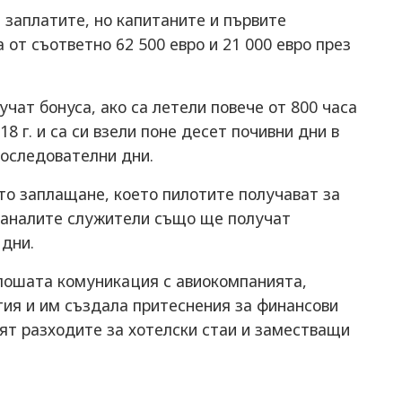
 заплатите, но капитаните и първите
от съответно 62 500 евро и 21 000 евро през
ат бонуса, ако са летели повече от 800 часа
18 г. и са си взели поне десет почивни дни в
последователни дни.
то заплащане, което пилотите получават за
станалите служители също ще получат
 дни.
 лошата комуникация с авиокомпанията,
тия и им създала притеснения за финансови
вят разходите за хотелски стаи и заместващи