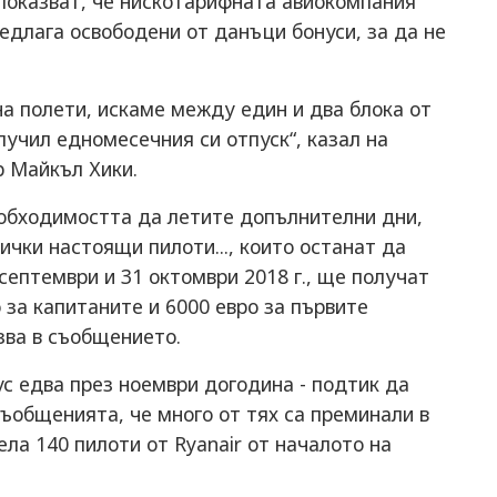
 показват, че нискотарифната авиокомпания
редлага освободени от данъци бонуси, за да не
а полети, искаме между един и два блока от
олучил едномесечния си отпуск“, казал на
р Майкъл Хики.
еобходимостта да летите допълнителни дни,
ички настоящи пилоти..., които останат да
септември и 31 октомври 2018 г., ще получат
 за капитаните и 6000 евро за първите
зва в съобщението.
с едва през ноември догодина - подтик да
съобщенията, че много от тях са преминали в
ела 140 пилоти от Ryanair от началото на