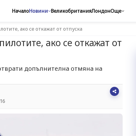
Начало
Новини
Великобритания
Лондон
Още
лотите, ако се откажат от отпуска
пилотите, ако се откажат от
отврати допълнителна отмяна на
:16