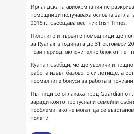
Ирландската авиокомпания не разкрива
помощници получаваха основна заплата 
2015 г., съобщава вестник Irish Times.
Пилотите и първите помощници ще получ
за Ryanair в годината до 31 октомври 20
този период, включително блок от пет 
Ryanair съобщи, че ще увеличи и нощно
работа извън базовото си летище, а о
нормалните бонуси за работа в почивни
Пътници се оплакаха пред Guardian от
заради която пропуснали семейни съби
проблеми, ако не могат да се възстано
полети.