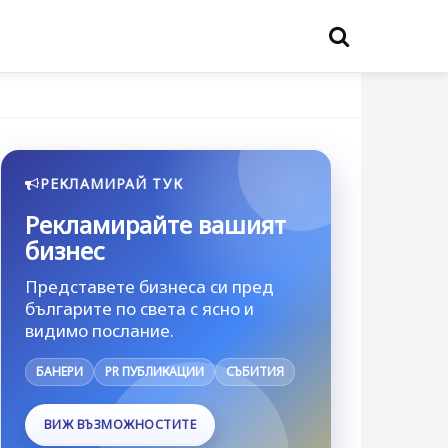
РЕКЛАМИРАЙ ТУК
Рекламирайте вашият
бизнес
Представете бизнеса си пред
българите по света с ясно и
видимо послание.
БАНЕРИ
PR ПУБЛИКАЦИИ
СЪБИТИЯ
ВИЖ ВЪЗМОЖНОСТИТЕ