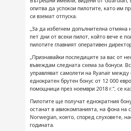
Вътрешни имейли, видени от Guardian,
опитва да успокои пилотите, като им п
си вземат отпуска.
„За да избегнем допълнителна отмяна н
пет дни от всеки пилот, който вече е п
пилотите главният оперативен директо
„Признавайки последиците за вас от н
въвеждам следната схема за бонуси. Вс
управляват самолети на Ryanair между 
еднократен брутен бонус от 12 000 евро
помощници през ноември 2018 г.“, се ка
Пилотите ще получат еднократния бону
останат в авиокомпанията, на фона на 
Norwegian, която, според слуховете, на
годината.