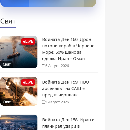
Свят
Войната Ден 160: Дрон
LIVE
потопи кораб в Червено
море; 50% шанс за
сделка Иран - Оман
Свят
6 Август 2026
Войната Ден 159: ПВО
LIVE
арсеналът на САЩ е
пред изчерпване
5 Август 2026
Свят
Войната Ден 158: Иран е
планирал удари в