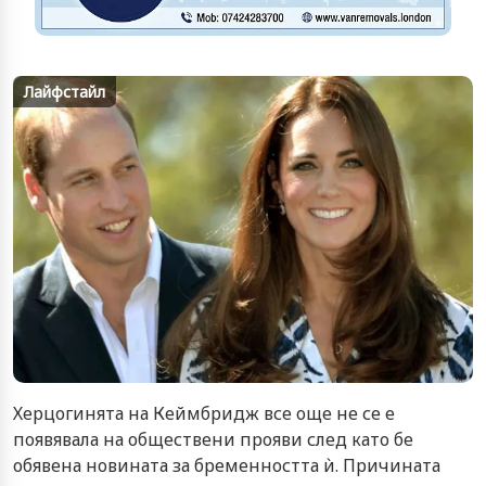
Лайфстайл
Херцогинята на Кеймбридж все още не се е
появявала на обществени прояви след като бе
обявена новината за бременността ѝ. Причината