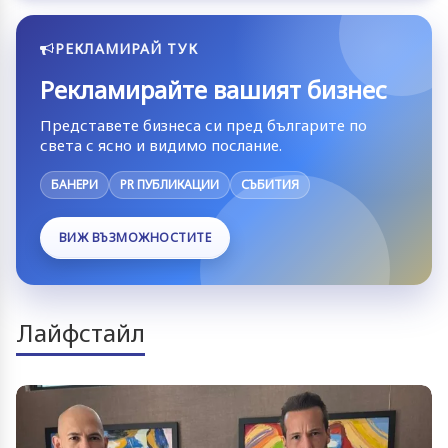
РЕКЛАМИРАЙ ТУК
Рекламирайте вашият бизнес
Представете бизнеса си пред българите по
света с ясно и видимо послание.
БАНЕРИ
PR ПУБЛИКАЦИИ
СЪБИТИЯ
ВИЖ ВЪЗМОЖНОСТИТЕ
Лайфстайл