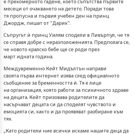
е прекомерното гадене, което съпътства първите
месеци от очакването на детето. Поради това
тя пропусна и първия учебен ден на принц
Джордж, пишат от "Дарик".
Съпругът ѝ принц Уилям сподели в Ливърпул, че тя
се справя добре с неразположенията. Предполага се,
че новото кралско бебе ще се роди през
март идната година.
Междувременно Кейт Мидълтън направи
своята първа интернет изява след официалното
съобщение за бременността ѝ. Тя е лице
на организация, която работи за психичното здраве
на децата. Кейт призовава родителите да
насърчават децата си да споделят чувството и
емоцията си, както и да проявяват разбиране към
тях.
„Като родители ние всички искаме нашите деца да