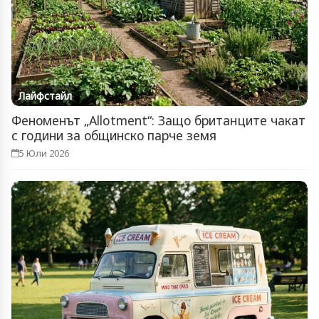
Лайфстайл
Феноменът „Allotment“: Защо британците чакат
с години за общинско парче земя
5 Юли 2026