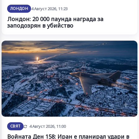
ЛОНДОН
4 Август 2026, 11:23
Лондон: 20 000 паунда награда за
заподозрян в убийство
Обновена
СВЯТ
4 Август 2026, 11:00
Войната Ден 158: Иран е планирал удари в