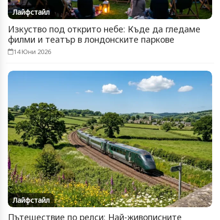
Лайфстайл
Изкуство под открито небе: Къде да гледаме
филми и театър в лондонските паркове
14 Юни 2026
Лайфстайл
Пътешествие по релси: Най-живописните