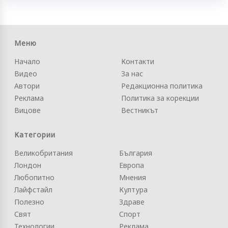
Меню
Начало
Контакти
Видео
За нас
Автори
Редакционна политика
Реклама
Политика за корекции
Вицове
Вестникът
Категории
Великобритания
България
Лондон
Европа
Любопитно
Мнения
Лайфстайл
Култура
Полезно
Здраве
Свят
Спорт
Технологии
Реклама