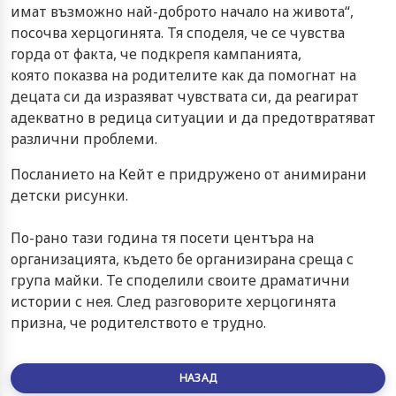
имат възможно най-доброто начало на живота“,
посочва херцогинята. Тя споделя, че се чувства
горда от факта, че подкрепя кампанията,
която показва на родителите как да помогнат на
децата си да изразяват чувствата си, да реагират
адекватно в редица ситуации и да предотвратяват
различни проблеми.
Посланието на Кейт е придружено от анимирани
детски рисунки.
По-рано тази година тя посети центъра на
организацията, където бе организирана среща с
група майки. Те споделили своите драматични
истории с нея. След разговорите херцогинята
призна, че родителството е трудно.
НАЗАД