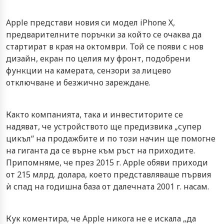
Apple представи новия си модел iPhone Х,
предварителните поръчки за който се очаква да
стартират в края на октомври. Той се появи с нов
дизайн, екран по целия му фронт, подобрени
функции на камерата, сензори за лицево
отключване и безжично зареждане.
Както компанията, така и инвеститорите се
надяват, че устройството ще предизвика „супер
цикъл“ на продажбите и по този начин ще помогне
на гиганта да се върне към ръст на приходите.
Припомняме, че през 2015 г. Apple обяви приходи
от 215 млрд. долара, което представляваше първия
ѝ спад на годишна база от далечната 2001 г. насам.
Кук коментира, че Apple никога не е искала „да