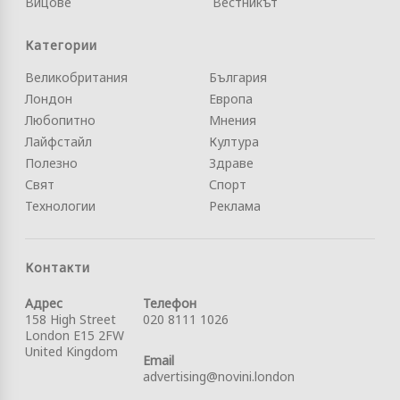
Вицове
Вестникът
Категории
Великобритания
България
Лондон
Европа
Любопитно
Мнения
Лайфстайл
Култура
Полезно
Здраве
Свят
Спорт
Технологии
Реклама
Контакти
Адрес
Телефон
158 High Street
020 8111 1026
London E15 2FW
United Kingdom
Email
advertising@novini.london