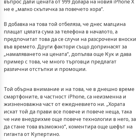
въпрос дали цената от 999 долара на новия iPhone X
не е „малко скъпичка за повечето хора“.
В добавка на това той отбеляза, че днес малцина
плащат цялата сума за телефона в началото, а
предпочитат това да се случи на разсрочени вноски
във времето. Други фактори също допринасят за
„намаляването на цената“, допълва още Кук и дава
пример с това, че много търговци предлагат
различни отстъпки и промоции.
Той обърна внимание и на това, че в днешно време
смартфоните, в частност iPhone, са неизменна и
жизненоважна част от ежедневието ни. „Хората
искат той да прави все повече и повече неща, така
че ние внедрихме още повече технологии в него, за
да стане това възможно“, коментира още шефът на
гиганта от Купертино.