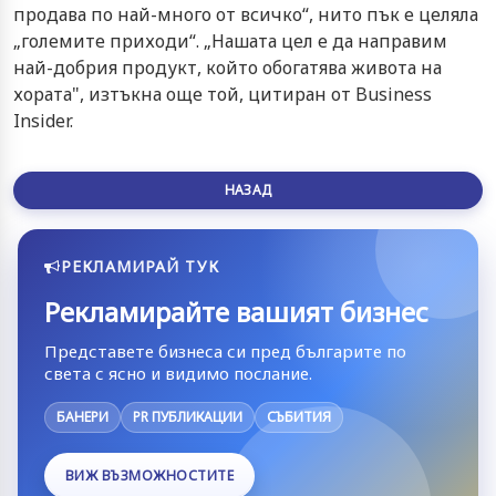
продава по най-много от всичко“, нито пък е целяла
„големите приходи“. „Нашата цел е да направим
най-добрия продукт, който обогатява живота на
хората", изтъкна още той, цитиран от Business
Insider.
НАЗАД
РЕКЛАМИРАЙ ТУК
Рекламирайте вашият бизнес
Представете бизнеса си пред българите по
света с ясно и видимо послание.
БАНЕРИ
PR ПУБЛИКАЦИИ
СЪБИТИЯ
ВИЖ ВЪЗМОЖНОСТИТЕ