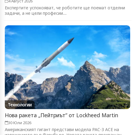
4 Август 2026
Експертите успокояват, че роботите ще поемат отделни
задачи, а не цели професии....
Технологии
Нова ракета „Пейтриът“ от Lockheed Martin
30 Юли 2026
Американският гигант представи модела PAC-3 ACE на
изложението във Фарнбъро. Новата ракета-прехващач...