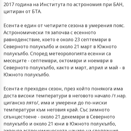
2017 година на Института по астрономия при БАН,
цитиран от БТА.
Есента е един от четирите сезона в умерения пояс.
Астрономически тя започва с есенното
равноденствие, което е около 23 септември в
Северното полукълбо и около 21 март в Южното
полукълбо. Според метеорологията есенни са
месеците - септември, октомври и ноември в
Северното полукълбо, както и март, април и май - в
Южното полукълбо.
Есента е преходен сезон, през който понякога има
доста високи температури в неговото начало /т.нар.
циганско лято/, има и умерени до по-ниски
температури към неговия край. Със зимното
слънцестоене - около 21 декември в Северното
полукълбо и около 21 юни в Южното полукълбо,
започва астрономическото начало на следващия