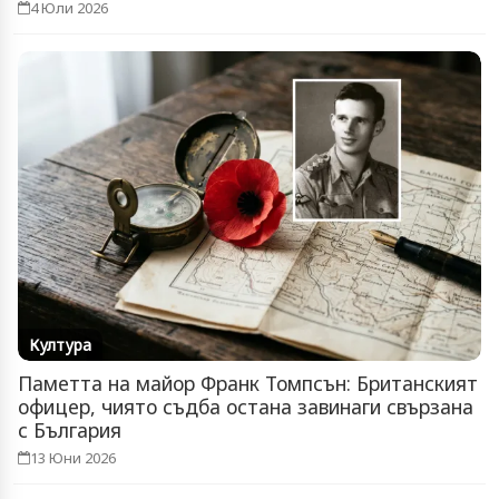
4 Юли 2026
Култура
Паметта на майор Франк Томпсън: Британският
офицер, чиято съдба остана завинаги свързана
с България
13 Юни 2026