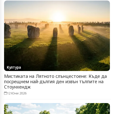
Култура
Мистиката на Лятното слънцестоене: Къде да
посрещнем най-дългия ден извън тълпите на
Стоунхендж
12 Юни 2026