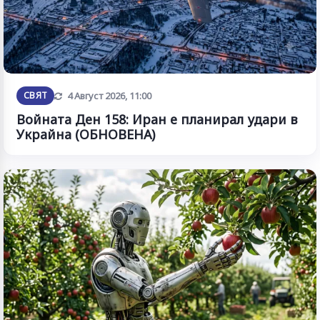
Обновена
СВЯТ
4 Август 2026, 11:00
Войната Ден 158: Иран е планирал удари в
Украйна (ОБНОВЕНА)