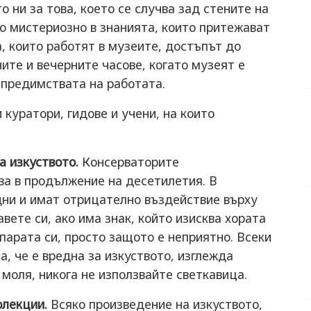
 ни за това, което се случва зад стените на
о мистериозно в знанията, които притежават
а, които работят в музеите, достъпът до
ите и вечерните часове, когато музеят е
 предимствата на работата.
 куратори, гидове и учени, на които
а изкуството.
Консерваторите
а в продължение на десетилетия. В
дни и имат отрицателно въздействие върху
вете си, ако има знак, който изисква хората
парата си, просто защото е неприятно. Всеки
а, че е вредна за изкуството, изглежда
 моля, никога не използвайте светкавица.
олекции.
Всяко произведение на изкуството,