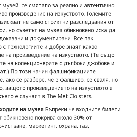
 музей, се смятало за реално и автентично.
во произведение на изкуството. Големите
изискват не само стриктни разследвания от
ри, но съветът на музея обикновено иска да
 доказани и документирани. Все пак
 с технологиите и добре знаят какво
е на произведение на изкуството. (Те също
ете на колекционерите с дълбоки джобове и
кат.) По този начин фалшификациите
, ако се разбере, че е фалшиво, се сваля, но
но, защото произведението на изкуството е
ъвто е случаят в The Met Cloisters.
зходите на музея
Въпреки че входните билети
т обикновено покрива около 30% от
чистване, маркетинг, охрана, газ,