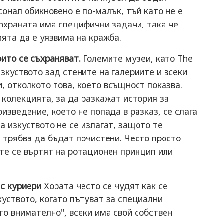
онал обикновено е по-малък, тъй като не е
 охраната има специфични задачи, така че
ията да е уязвима на кражба.
оито се съхраняват.
Големите музеи, като The
зкуството зад стените на галериите и всеки
, отколкото това, което всъщност показва.
 колекцията, за да разкажат история за
изведение, което не попада в разказ, се слага
а изкуството не се излагат, защото те
 трябва да бъдат почистени. Често просто
те се въртят на ротационен принцип или
с куриери
Хората често се чудят как се
уството, когато пътуват за специални
го внимателно", всеки има свой собствен