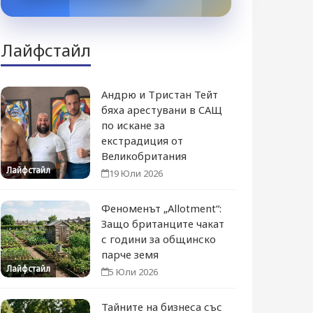
Лайфстайл
Андрю и Тристан Тейт
бяха арестувани в САЩ
по искане за
екстрадиция от
Великобритания
Лайфстайл
19 Юли 2026
Феноменът „Allotment“:
Защо британците чакат
с години за общинско
парче земя
Лайфстайл
5 Юли 2026
Тайните на бизнеса със