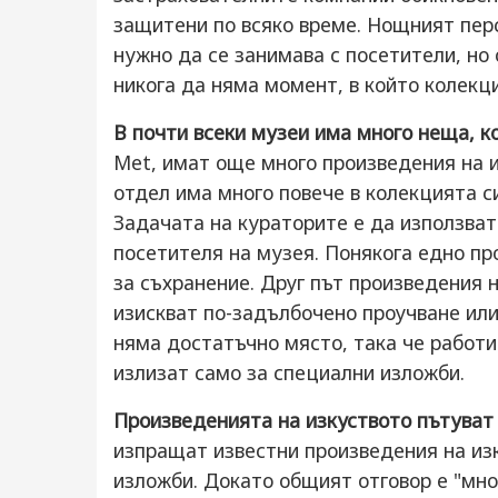
защитени по всяко време. Нощният перс
нужно да се занимава с посетители, но
никога да няма момент, в който колекц
В почти всеки музеи има много неща, к
Met, имат още много произведения на и
отдел има много повече в колекцията си
Задачата на кураторите е да използват
посетителя на музея. Понякога едно про
за съхранение. Друг път произведения н
изискват по-задълбочено проучване или
няма достатъчно място, така че работи
излизат само за специални изложби.
Произведенията на изкуството пътуват 
изпращат известни произведения на изк
изложби. Докато общият отговор е "мно