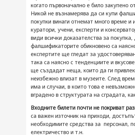
когато първоначално е било закупено от
Никой не възнамерява да си купи фалши
покупки винаги отнемат много време и 
куратори, учени, експерти и консервато
види всички доказателства за покупка,
фалшификаторите обикновено са наясно
експертите ще гледат за удостоверяван
така са наясно с тенденциите и вкусов
ще създадат неща, които да ги привле
неизбежно влизат в музеите. След време
има и случаи, в които това е невъзмож
вградено в структурата на сградата, как
Входните билети почти не покриват ра
са важен източник на приходи, достъпъ
необходимите средства за персонал, по
електричество и т.н.