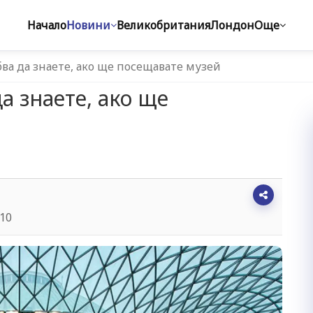
Начало
Новини
Великобритания
Лондон
Още
бва да знаете, ако ще посещавате музей
да знаете, ако ще
:10