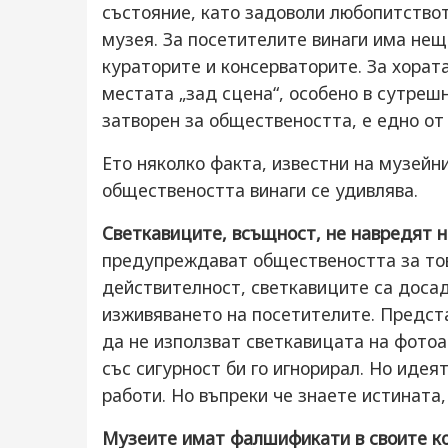
състояние, като задоволи любопитството
музея. За посетителите винаги има нещ
кураторите и консерваторите. За хорат
местата „зад сцена“, особено в сутрешн
затворен за обществеността, е едно от
Ето няколко факта, известни на музейни
обществеността винаги се удивлява.
Светкавиците, всъщност, не навредят н
предупреждават обществеността за тов
действителност, светкавиците са доса
изживяването на посетителите. Предста
да не използват светкавицата на фотоа
със сигурност би го игнорирал. Но идеят
работи. Но въпреки че знаете истината,
Музеите имат фалшификати в своите к