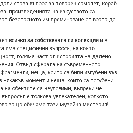
 дали става въпрос за товарен самолет, кораб
ова, произведенията на изкуството са
ват безопасното им преминаване от врата до
наят всичко за собствената си колекция
и в
га има специфични въпроси, на които
щност, голяма част от историята на дадено
жения. Отвъд сферата на съвременното
 фрагменти, неща, които са били изгубени във
в някакъв момент и неща, които са погубени.
а на обектите са неуловими, въпреки че
 въпросът е толкова увлекателен, колкото
това защо обичаме тази музейна мистерия!