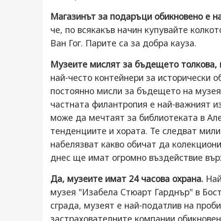
Магазинът за подаръци обикновено е на
че, по всякакъв начин купувайте колко
Ван Гог. Парите са за добра кауза.
Музеите мислят за бъдещето толкова, 
най-често контейнери за исторически о
постоянно мисли за бъдещето на музея
частната филантропия е най-важният из
може да мечтаят за библиотеката в Ал
тенденциите и хората. Те следват мили
набелязват какво обичат да колекциони
днес ще имат огромно въздействие вър
Да, музеите имат 24 часова охрана.
Най
музея "Изабела Стюарт Гарднър" в Бост
сграда, музеят е най-податлив на проби
застрахователните компании обикновен