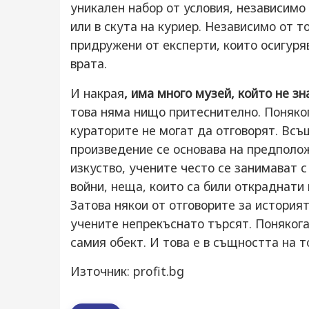
уникален набор от условия, независимо
или в скута на куриер. Независимо от т
придружени от експерти, които осигуря
врата.
И накрая
, има много музей, който не з
това няма нищо притеснително. Поняко
кураторите не могат да отговорят. Всъ
произведение се основава на предполо
изкуство, учените често се занимават с
войни, неща, които са били откраднати 
Затова някои от отговорите за историят
учените непрекъснато търсят. Понякога
самия обект. И това е в същността на 
Източник: profit.bg