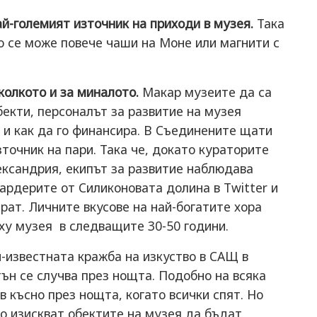
й-големият източник на приходи в музея.
Така
то се може повече чаши на Моне или магнити с
колкото и за миналото.
Макар музеите да са
бекти, персоналът за развитие на музея
 и как да го финансира. В Съединените щати
точник на пари. Така че, докато кураторите
ександрия, екипът за развитие наблюдава
ардерите от Силиконовата долина в Twitter и
рат. Личните вкусове на най-богатите хора
ху музея в следващите 30-50 години.
-известната кражба на изкуство в САЩ в
ън се случва през нощта. Подобно на всяка
в късно през нощта, когато всички спят. Но
о изискват обектите на музея да бъдат