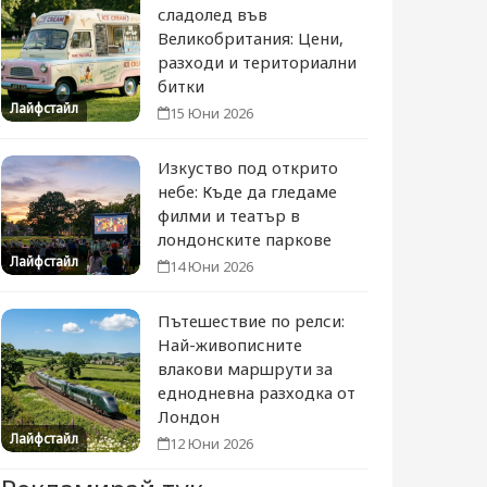
сладолед във
Великобритания: Цени,
разходи и териториални
битки
Лайфстайл
15 Юни 2026
Изкуство под открито
небе: Къде да гледаме
филми и театър в
лондонските паркове
Лайфстайл
14 Юни 2026
Пътешествие по релси:
Най-живописните
влакови маршрути за
еднодневна разходка от
Лондон
Лайфстайл
12 Юни 2026