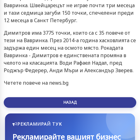
Вавринка. Швейцарецът не играе почти три месеца
и тази седмица загуби 150 точки, спечелени преди
12 месеца в Санкт Петербург.
Димитров има 3775 точки, които са с 35 повече от
тези на Вавринка. През 2014-а година хасковлията се
задържа един месец на осмото място. Рокадата
Вавринка - Димитров е единствената промяна в
челото на класацията. Води Рафаел Надал, пред
Роджър Федерер, Анди Мъри и Александър Зверев.
Четете повече на news.bg
НАЗАД
РЕКЛАМИРАЙ ТУК
Рекламирайте вашият бизнес