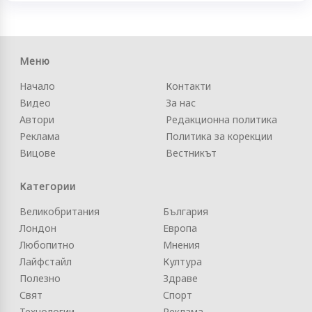
Меню
Начало
Контакти
Видео
За нас
Автори
Редакционна политика
Реклама
Политика за корекции
Вицове
Вестникът
Категории
Великобритания
България
Лондон
Европа
Любопитно
Мнения
Лайфстайл
Култура
Полезно
Здраве
Свят
Спорт
Технологии
Реклама