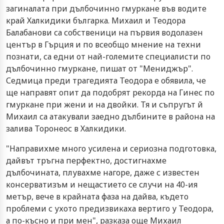
загиналата при дълбочинно гмуркане във водите
край Халкидики българка. Михаил и Теодора
Балабанови са собственици на първия водолазен
център в Гърция и по всеобщо мнение на техни
познати, са едни от най-големите специалисти по
дълбочинно гмуркане, пишат от "Мениджър".
Седмица преди трагедията Теодора е обявила, че
ще направят опит да подобрят рекорда на Гинес по
гмуркане при жени и на двойки. Тя и съпругът й
Михаил са атакували заедно дълбините в района на
залива Торонеос в Халкидики.
"Направихме много усилена и сериозна подготовка,
дайвът тръгна перфектно, достигнахме
дълбочината, плувахме нагоре, даже с известен
консерватизъм и нещастието се случи на 40-ия
метър, вече в крайната фаза на дайва, където
проблеми с ухото предизвикаха вертиго у Теодора,
а по-късно и при мен", разказа още Михаил