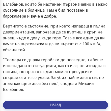
Балабанов, който бе настанен първоначално в тежко
състояние в болница. Там е бил поставен в
барокамера и вече е добре.
Вертигото е състояние, при което изпадаш в пълна
дезориентация, започваш да се въртиш в кръг, не
знаеш къде е долу, къде горе. Това е все едно да ви
качат на въртележка и да ви въртят със 100 км./ч,
обясни той.
"Теодора се държа геройски до последно, тя беше
изненадана от ситуацията, както и аз, не изпадна в
паника, но просто в един момент ресурсите
свършиха и тя се удави. Загубих най-милото си, не
знам как ще живея без нея.", сподели Михаил
Балабанов.
НАЗАД