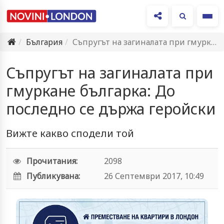
Ме
България
Съпругът на загиналата при гмуркане българка: До последно се държа…
Съпругът на загиналата при
гмуркане българка: До
последно се държа геройски
Вижте какво сподели той
Прочитания:
2098
Публикувана:
26 Септември 2017, 10:49