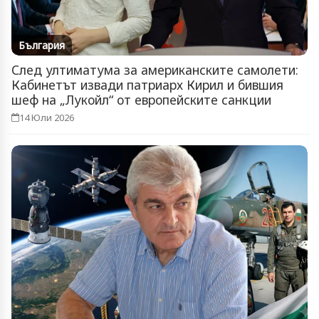
България
След ултиматума за американските самолети:
Кабинетът извади патриарх Кирил и бившия
шеф на „Лукойл“ от европейските санкции
14 Юли 2026