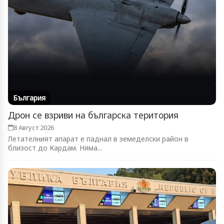
България
Дрон се взриви на българска територия
8 Август 2026
Летателният апарат е паднал в земеделски район в
близост до Кардам. Няма...