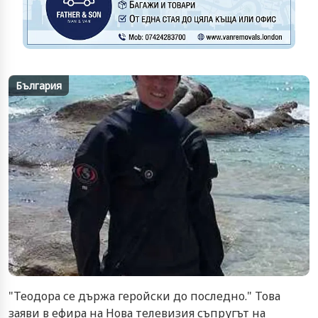
България
"Теодора се държа геройски до последно." Това
заяви в ефира на Нова телевизия съпругът на