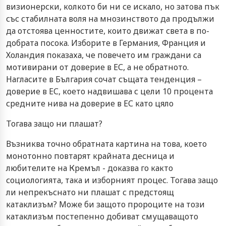
визионерски, колкото би ни се искало, но затова пък
със стабилната воля на мнозинството да продължи
да отстоява ценностите, които движат света в по-
добрата посока. Изборите в Германия, Франция и
Холандия показаха, че повечето им граждани са
мотивирани от доверие в ЕС, а не обратното.
Нагласите в България сочат същата тенденция –
доверие в ЕС, което надвишава с цели 10 процента
средните нива на доверие в ЕС като цяло
Тогава защо ни плашат?
Възниква точно обратната картина на това, което
монотонно повтарят крайната десница и
любителите на Кремъл - доказва го както
социологията, така и изборният процес. Тогава защо
ли непрекъснато ни плашат с предстоящ
катаклизъм? Може би защото пророците на този
катаклизъм постепенно добиват смущаващото