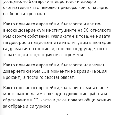
усещане, че българският европейски избор е
окончателен? Ето няколко примера, които навярно
особено ги тревожат:
Както повечето европейци, българите имат по-
високо доверие към институциите на ЕС, отколкото
към своите собствени. Разликата е в това, че нивата
на доверие в националните институции в България
са драматично по-ниски, отколкото другаде, но от
това общата тенденция не се променя.
Както повечето европейци, българите намаляват
доверието си към ЕС в моменти на кризи (Гърция,
Брекзит), а после го възстановяват.
Както повечето европейци, българите смятат, че е
много важно да има свободно движение, работа и
образование в ЕС, както и да се полагат общи усилия
за отбрана и сигурност.