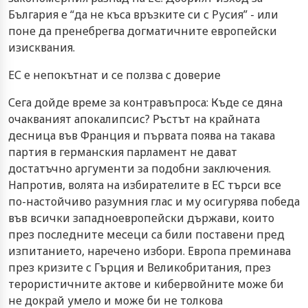
България е “да не къса връзките си с Русия” - или
поне да пренебрегва догматичните европейски
изисквания.
ЕС е непокътнат и се ползва с доверие
Сега дойде време за контравъпроса: Къде се дяна
очакваният апокалипсис? Ръстът на крайната
десница във Франция и първата поява на такава
партия в германския парламент не дават
достатъчно аргументи за подобни заключения.
Напротив, волята на избирателите в ЕС търси все
по-настойчиво разумния глас и му осигурява победа
във всички западноевропейски държави, които
през последните месеци са били поставени пред
изпитанието, наречено избори. Европа преминава
през кризите с Гърция и Великобритания, през
терористичните актове и кибервойните може би
не докрай умело и може би не толкова