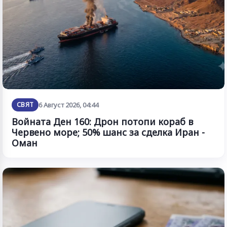
СВЯТ
6 Август 2026, 04:44
Войната Ден 160: Дрон потопи кораб в
Червено море; 50% шанс за сделка Иран -
Оман