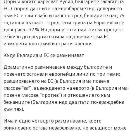
Дори и когато харесват Русия, българите залагат на
ЕС. Според данните на Евробарометър, доверието
към ЕС е най-слабо изразено сред българите над 75-
годишна възраст – сред тази група на Евросъюза се
доверяват 32 %. Но дори и този най-нисък процент
е близо до средните нива на доверие към ЕС,
измерени във всички страни-членки.
Къде България и ЕС се разминават
Драматично разминаване между българите и
повечето останали европейци личи по три теми:
разширяването на ЕС (в България има повече
гласове “за”), въвеждането на еврото (в България има
повече гласове “против”) и отношението към
бежанците (България е над два пъти по-враждебна
към тях).
Има и едно четвърто разминаване, което
обикновено остава незабелязано, но всъщност може