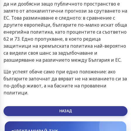
да ни дообясни защо публичното пространство е
залято от апокалиптични прогнози за срутването на
ЕС. Това разминаване е следното: в сравнение с
другите европейци, българите по-малко искат обща
енергийна политика, като процентите са съответно
62 и 73. Едно пропукване, в което редица
защитници на кремълската политика най-вероятно
са видели своя шанс за задълбочаване и
разширяване на различието между България и ЕС.
Ще успеят обаче само при едно положение: ако
българите започнат да вярват не на желанието си за
по-добър живот, а на басните на провалени
политици.
НАЗАД