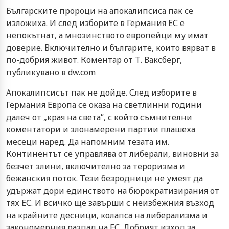
Българските пророци на апокалипсиса пак се
изложиха. И след изборите в Германия ЕС е
непокътнат, а мнозинството европейци му имат
доверие. Включително и българите, които вярват в
по-добрия живот. Коментар от Т. Ваксберг,
публикувано в dw.com
Апокалипсисът пак не дойде. След изборите в
Германия Европа се оказа на светлинни години
далеч от „края на света“, с който съмнителни
коментатори и злонамерени партии плашеха
месеци наред. Да напомним тезата им.
Континентът се управлява от либерали, виновни за
безчет злини, включително за тероризма и
бежанския поток. Тези безродници не умеят да
удържат дори единството на бюрократизирания от
тях ЕС. И всичко ще завърши с неизбежния възход
на крайните десници, колапса на либерализма и
закономерния разпад на ЕС. Добрият изход за