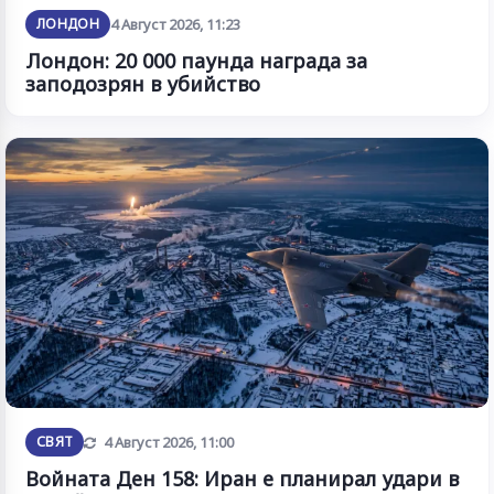
ЛОНДОН
4 Август 2026, 11:23
Лондон: 20 000 паунда награда за
заподозрян в убийство
Обновена
СВЯТ
4 Август 2026, 11:00
Войната Ден 158: Иран е планирал удари в