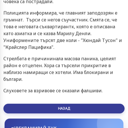
човека са пострадали.
Полицията информира, че главният заподозрян е
гръмнат. Търси се негов съучастник. Смята се, че
това е неговата съквартирантк, която е описвана
като азиатка и се казва Марилу Денли.
Униформените търсят две коли - "Хюндай Тусон" и
"Крайслер Пацифика".
Стрелбата е причининала масова паника, целият
район е отцепен. Хора са търсели прикритие в
наблизо намиращи се хотели. Има блокирани и
българи.
Слуховете за взривове се оказали фалшиви.
НАЗАД