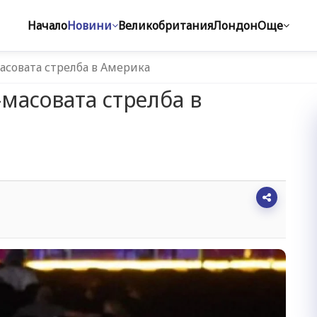
Начало
Новини
Великобритания
Лондон
Още
асовата стрелба в Америка
-масовата стрелба в