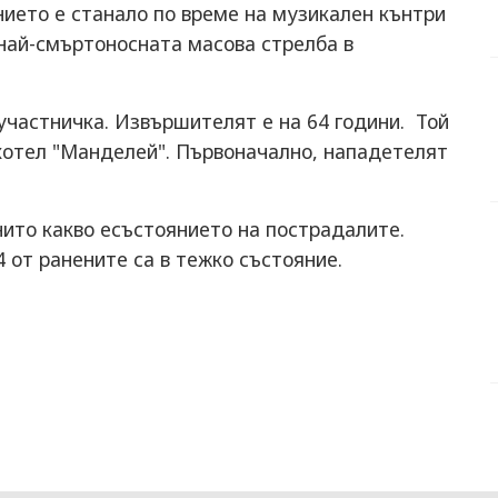
ието е станало по време на музикален кънтри
"най-смъртоносната масова стрелба в
ъучастничка. Извършителят е на 64 години. Той
 хотел "Манделей". Първоначално, нападетелят
нито какво есъстоянието на пострадалите.
4 от ранените са в тежко състояние.