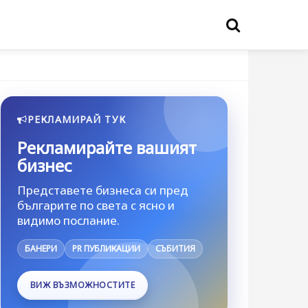
РЕКЛАМИРАЙ ТУК
Рекламирайте вашият
бизнес
Представете бизнеса си пред
българите по света с ясно и
видимо послание.
БАНЕРИ
PR ПУБЛИКАЦИИ
СЪБИТИЯ
ВИЖ ВЪЗМОЖНОСТИТЕ