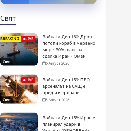
Свят
Войната Ден 160: Дрон
BREAKING
LIVE
потопи кораб в Червено
море; 50% шанс за
сделка Иран - Оман
Свят
6 Август 2026
Войната Ден 159: ПВО
LIVE
арсеналът на САЩ е
пред изчерпване
5 Август 2026
Свят
Войната Ден 158: Иран е
планирал удари в
Украйна (ОБНОВЕНА)