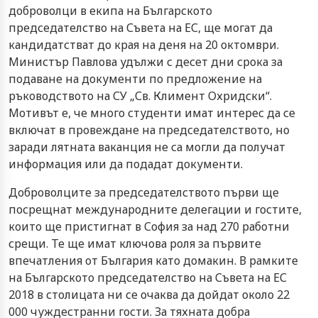
доброволци в екипа на Българското
председателство на Съвета на ЕС, ще могат да
кандидатстват до края на деня на 20 октомври.
Министър Павлова удължи с десет дни срока за
подаване на документи по предложение на
ръководството на СУ „Св. Климент Охридски“.
Мотивът е, че много студенти имат интерес да се
включат в провеждане на председателството, но
заради лятната ваканция не са могли да получат
информация или да подадат документи.
Доброволците за председателството първи ще
посрещнат международните делегации и гостите,
които ще пристигнат в София за над 270 работни
срещи. Те ще имат ключова роля за първите
впечатления от България като домакин. В рамките
на Българското председателство на Съвета на ЕС
2018 в столицата ни се очаква да дойдат около 22
000 чуждестранни гости. За тяхната добра