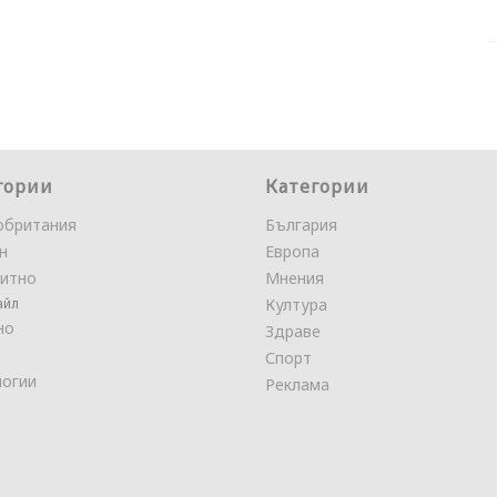
гории
Категории
обритания
България
н
Европа
итно
Мнения
айл
Култура
но
Здраве
Спорт
логии
Реклама