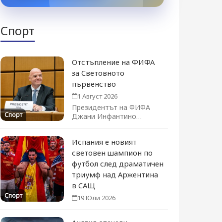
Спорт
Отстъпление на ФИФА
за Световното
първенство
1 Август 2026
Президентът на ФИФА
Спорт
Джани Инфантино
официално оттегли плана
за продажба на дял...
Испания е новият
световен шампион по
футбол след драматичен
триумф над Аржентина
в САЩ
Спорт
19 Юли 2026