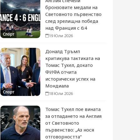
Англия спечели
бронзовите медали на
Световното първенство
след зрелищна победа
над Франция с 6:4
Спорт
19 Юли 2026
Доналд Тръмп
критикува тактиката на
Томас Тухел, докато
ФИФА отчита
исторически успех на
Мондиала
Спорт
18 Юли 2026
Томас Тухел пое вината
за отпадането на Англия
от Световното
първенство: „Аз нося
отговорността“