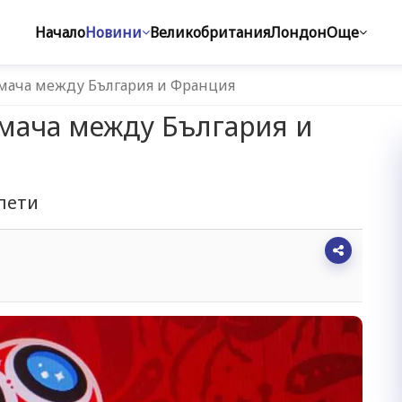
Начало
Новини
Великобритания
Лондон
Още
мача между България и Франция
 мача между България и
лети