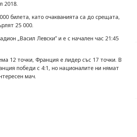
л 2018.
00 билета, като очакванията са до срещата,
рлят 25 000.
дион „Васил Левски” и е с начален час 21:45
ма 12 точки, Франция е лидер със 17 точки. В
нция победи с 4:1, но националите ни нямат
нтересен мач.