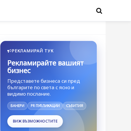
РЕКЛАМИРАЙ ТУК
Рекламирайте вашият
бизнес
Представете бизнеса си пред
българите по света с ясно и
видимо послание.
БАНЕРИ
PR ПУБЛИКАЦИИ
СЪБИТИЯ
ВИЖ ВЪЗМОЖНОСТИТЕ