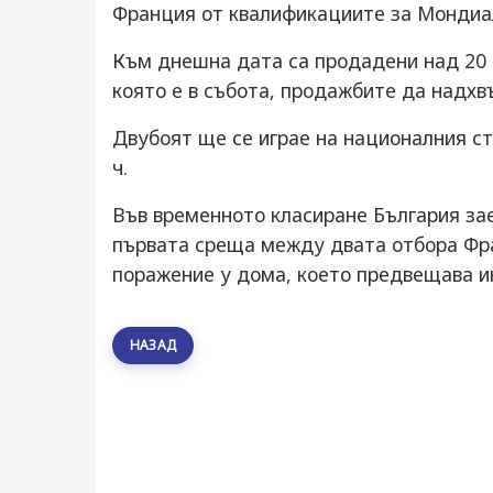
Франция от квалификациите за Мондиа
Към днешна дата са продадени над 20 0
която е в събота, продажбите да надхвъ
Двубоят ще се играе на националния ста
ч.
Във временното класиране България зае
първата среща между двата отбора Фра
поражение у дома, което предвещава и
НАЗАД