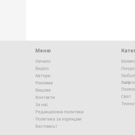
Меню
Кате
Начало
Велик
Видео
Лондо
Автори
Любоп
Реклама
Лайфст
Полез
Вицове
Свят
Контакти
Техно
За нас
Редакционна политика
Политика за корекции
Вестникът